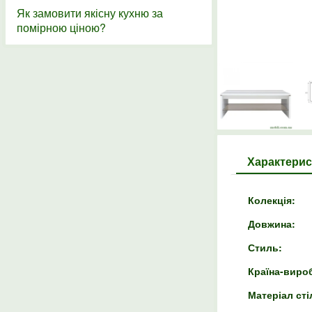
Як замовити якісну кухню за
помірною ціною?
Характерис
Колекція:
Довжина:
Стиль:
Країна-виро
Матеріал сті