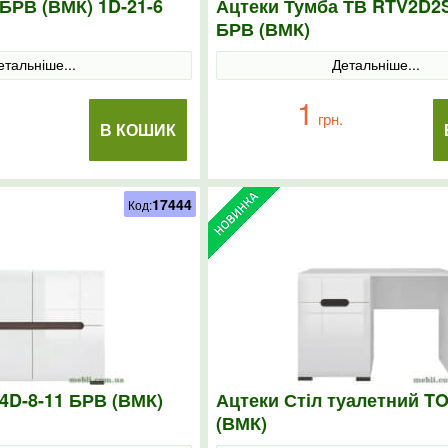
БРВ (ВМК) 1D-21-6
Ацтеки Тумба ТВ RTV2D2S
БРВ (ВМК)
етальніше...
Детальніше...
1
грн.
В КОШИК
17444
Код:
4D-8-11 БРВ (ВМК)
Ацтеки Стіл туалетний T
(ВМК)