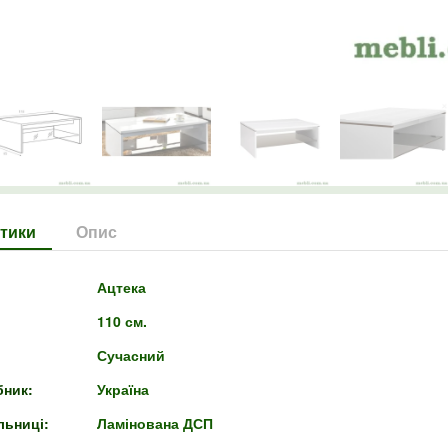
тики
Опис
Ацтека
110 см.
Сучасний
бник:
Україна
льниці:
Ламінована ДСП