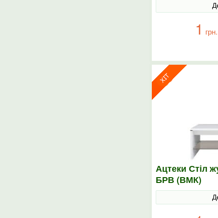
Д
1
грн.
Ацтеки Стіл 
БРВ (ВМК)
Д