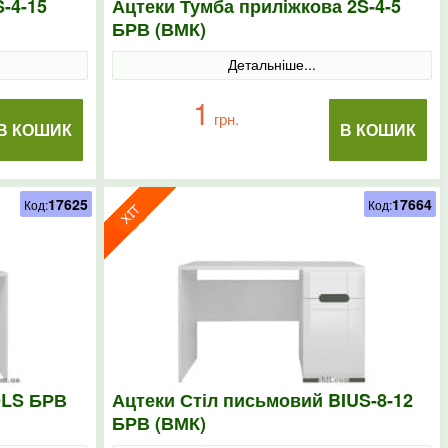
-4-15
Ацтеки Тумба приліжкова 2S-4-5
БРВ (ВМК)
Детальніше...
1
грн.
В КОШИК
В КОШИК
17625
17664
Код:
Код:
OLS БРВ
Ацтеки Стіл письмовий BIUS-8-12
БРВ (ВМК)