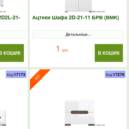
D2L-21-
Ацтеки Шафа 2D-21-11 БРВ (ВМК)
Детальніше...
1
грн.
В КОШИК
В КОШИК
17173
17279
Код:
Код: