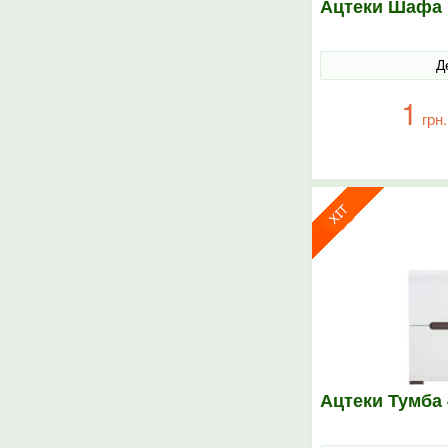
Ацтеки Шафа 
Д
1
грн.
Ацтеки Тумба 