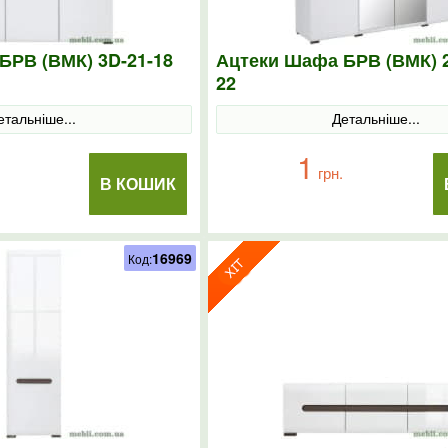
БРВ (ВМК) 3D-21-18
Ацтеки Шафа БРВ (ВМК) 2
22
етальніше...
Детальніше...
1
грн.
В КОШИК
16969
Код: