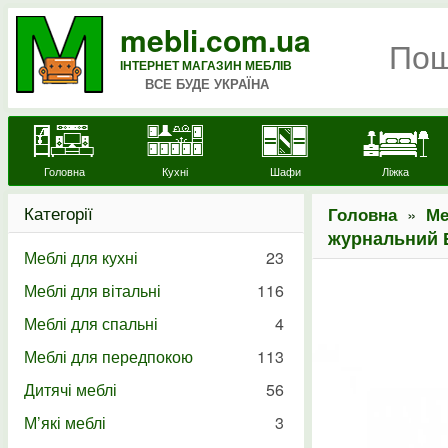
mebli.com.ua
ІНТЕРНЕТ МАГАЗИН МЕБЛІВ
ВСЕ БУДЕ УКРАЇНА
Головна
Кухні
Шафи
Ліжка
Категорії
»
Головна
Ме
журнальний В
Меблі для кухні
23
Меблі для вітальні
116
Меблі для спальні
4
Меблі для передпокою
113
Дитячі меблі
56
М’які меблі
3