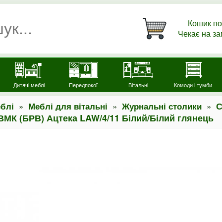
Кошик по
Чекає на з
Дитячі меблі
Передпокої
Вітальні
Комоди і тумби
»
»
»
С
блі
Меблі для вітальні
Журнальні столики
МК (БРВ) Ацтека LAW/4/11 Білий/Білий глянець