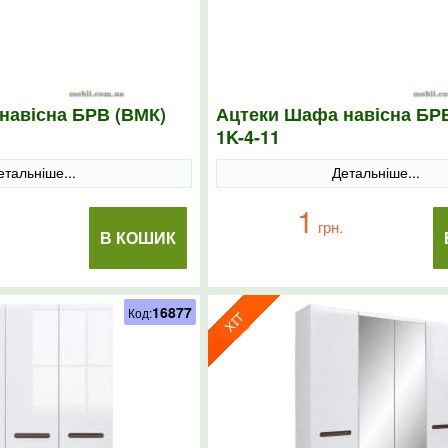
навісна БРВ (ВМК)
Ацтеки Шафа навісна БР
1K-4-11
етальніше...
Детальніше...
1
грн.
В КОШИК
16877
Код: