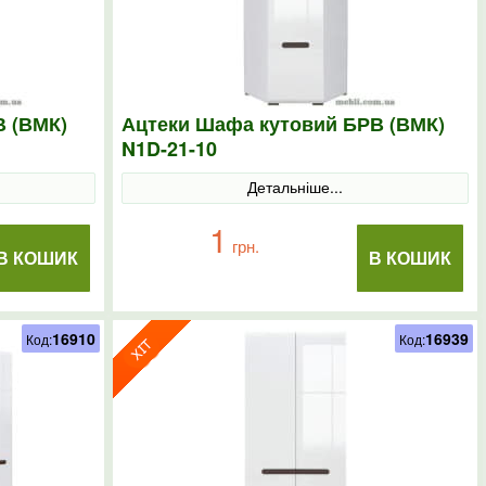
В (ВМК)
Ацтеки Шафа кутовий БРВ (ВМК)
N1D-21-10
Детальніше...
1
грн.
В КОШИК
В КОШИК
16910
16939
Код:
Код: