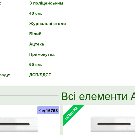
:
З поліцейським
40 см.
Журнальні столи
Білий
Ацтека
Прямокутна
65 см.
саду:
ДСП/ЛДСП
Всі елементи 
16763
Код: