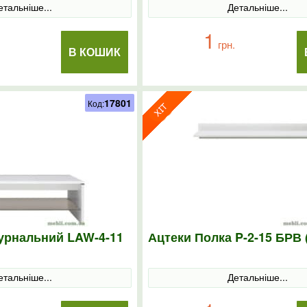
етальніше...
Детальніше...
1
грн.
В КОШИК
17801
Код:
журнальний LAW-4-11
Ацтеки Полка P-2-15 БРВ 
етальніше...
Детальніше...