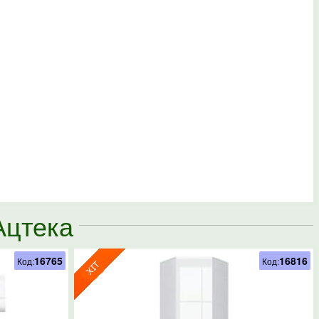
Ацтека
16765
16816
Код:
Код: