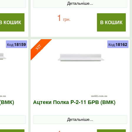
Детальніше...
1
грн.
В КОШИК
В КОШИК
18159
18162
Код:
Код:
(ВМК)
Ацтеки Полка P-2-11 БРВ (ВМК)
Детальніше...