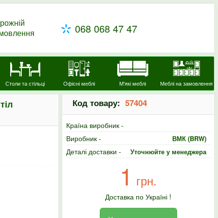
рожній
068 068 47 47
амовлення
Столи та стільці
Офісні меблі
М'які меблі
Меблі на замовлення
Код товару:
57404
тіл
Країна виробник -
Виробник -
ВМК (BRW)
Деталі доставки -
Уточнюйте у менеджера
1
грн.
Доставка по Україні !