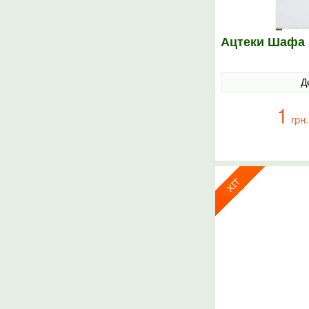
Ацтеки Шафа 
Д
1
грн.