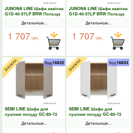
JUNONA LINE Шафа навісна
JUNONA LINE Шафа навісна
G1D-40-57LP BRW Польща
G1D-40-57LP BRW Польща
Сонома
колір-білий
Детальніше...
Детальніше...
1 707
1 707
грн.
грн.
16832
16833
Код:
Код:
SEMI LINE Шафа для
SEMI LINE Шафа для
сушіння посуду GC-80-72
сушіння посуду GC-80-72
BRW Польща конго
BRW Польща колір-білий
Детальніше...
Детальніше...