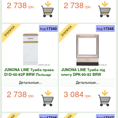
2 738
2 738
грн.
грн.
17340
17345
Код:
Код:
JUNONA LINE Тумба права
JUNONA LINE Тумба під
D1D-40-82P BRW Польща
плиту DPK-60-82 BRW
колір-білий
Польща Сонома
Детальніше...
Детальніше...
2 738
3 084
грн.
грн.
17346
17347
Код:
Код: