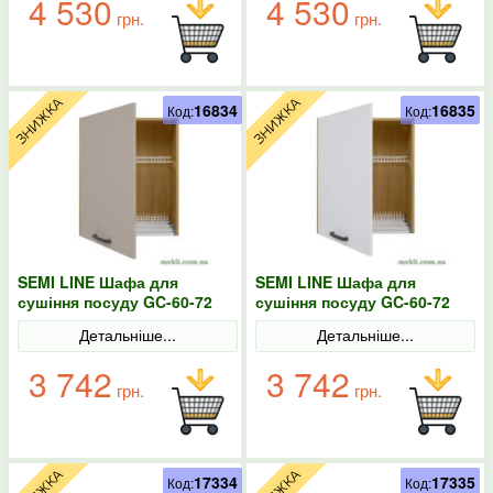
4 530
4 530
грн.
грн.
16834
16835
Код:
Код:
SEMI LINE Шафа для
SEMI LINE Шафа для
сушіння посуду GC-60-72
сушіння посуду GC-60-72
BRW Польща конго
BRW Польща колір-білий
Детальніше...
Детальніше...
3 742
3 742
грн.
грн.
17334
17335
Код:
Код: