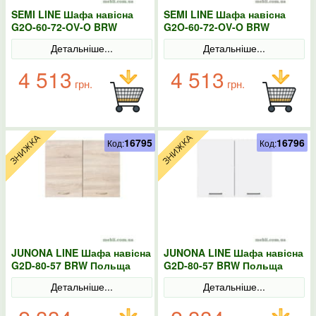
SEMI LINE Шафа навісна
SEMI LINE Шафа навісна
G2O-60-72-OV-O BRW
G2O-60-72-OV-O BRW
Польща конго
Польща колір-білий
Детальніше...
Детальніше...
4 513
4 513
грн.
грн.
16795
16796
Код:
Код:
JUNONA LINE Шафа навісна
JUNONA LINE Шафа навісна
G2D-80-57 BRW Польща
G2D-80-57 BRW Польща
Сонома
колір-білий
Детальніше...
Детальніше...