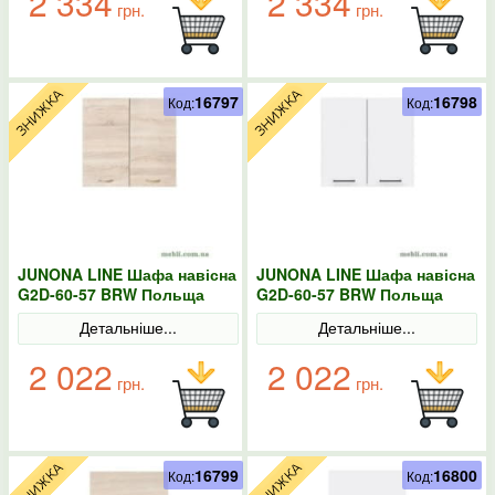
2 334
2 334
грн.
грн.
16797
16798
Код:
Код:
JUNONA LINE Шафа навісна
JUNONA LINE Шафа навісна
G2D-60-57 BRW Польща
G2D-60-57 BRW Польща
Сонома
колір-білий
Детальніше...
Детальніше...
2 022
2 022
грн.
грн.
16799
16800
Код:
Код: