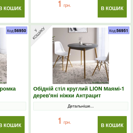
1
грн.
В КОШИК
В КОШИК
56950
56951
Код:
Код:
кромка
Обідній стіл круглий LION Маямі-1
дерев'яні ніжки Антрацит
Детальніше...
1
грн.
В КОШИК
В КОШИК