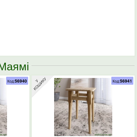
 Маямі
56940
56941
Код:
Код: