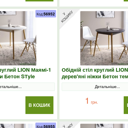
56952
Код:
круглий LION Маямі-1
Обідній стіл круглий LIO
ки Бетон SТyle
дерев'яні ніжки Бетон те
етальніше...
Детальніше...
1
грн.
В КОШИК
56955
Код: