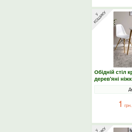
Обідній стіл 
дерев'яні ніж
Д
1
грн.