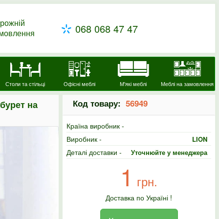
рожній
068 068 47 47
амовлення
Столи та стільці
Офісні меблі
М'які меблі
Меблі на замовлення
Код товару:
56949
бурет на
Країна виробник -
Виробник -
LION
Деталі доставки -
Уточнюйте у менеджера
1
грн.
Доставка по Україні !