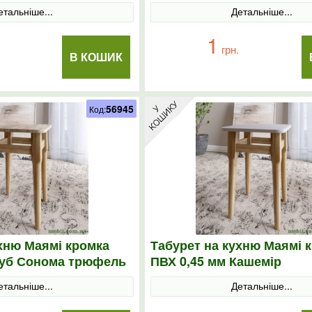
етальніше...
Детальніше...
1
грн.
В КОШИК
56945
Код:
хню Маямі кромка
Табурет на кухню Маямі 
Дуб Сонома трюфель
ПВХ 0,45 мм Кашемір
етальніше...
Детальніше...