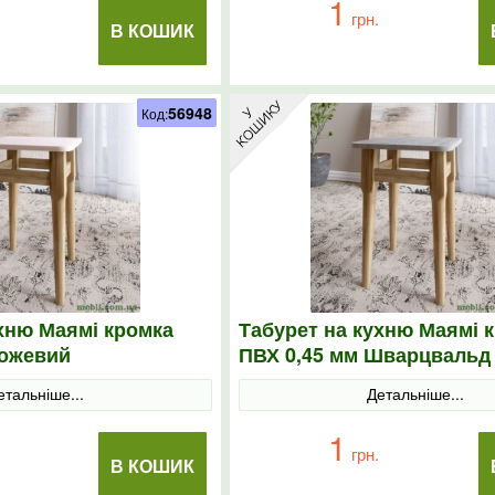
1
грн.
В КОШИК
56948
Код:
хню Маямі кромка
Табурет на кухню Маямі 
Рожевий
ПВХ 0,45 мм Шварцвальд
етальніше...
Детальніше...
1
грн.
В КОШИК