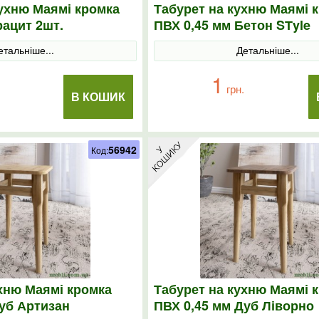
кухню Маямі кромка
Табурет на кухню Маямі 
рацит 2шт.
ПВХ 0,45 мм Бетон SТyle
етальніше...
Детальніше...
1
грн.
В КОШИК
56942
Код:
хню Маямі кромка
Табурет на кухню Маямі 
уб Артизан
ПВХ 0,45 мм Дуб Ліворно