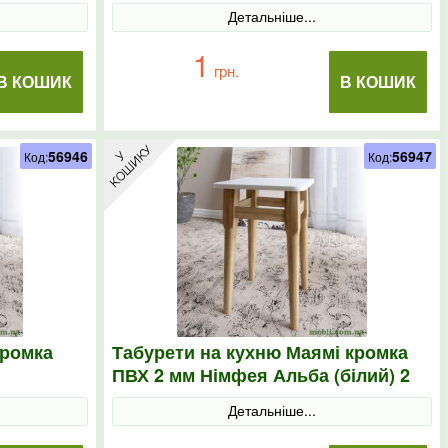
Детальніше...
1
грн.
В КОШИК
В КОШИК
56946
56947
Код:
Код:
кромка
Табурети на кухню Маямі кромка
ПВХ 2 мм Німфея Альба (білий) 2
шт.
Детальніше...