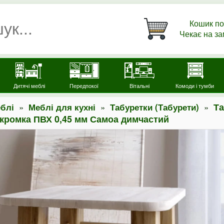
Кошик по
Чекає на з
Дитячі меблі
Передпокої
Вітальні
Комоди і тумби
»
»
»
Та
блі
Меблі для кухні
Табуретки (Табурети)
кромка ПВХ 0,45 мм Самоа димчастий