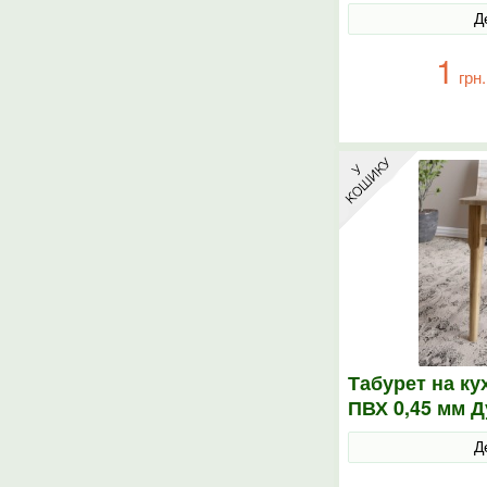
Д
1
грн.
Табурет на ку
ПВХ 0,45 мм 
Д