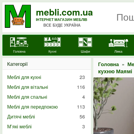
mebli.com.ua
ІНТЕРНЕТ МАГАЗИН МЕБЛІВ
ВСЕ БУДЕ УКРАЇНА
Головна
Кухні
Шафи
Ліжка
Категорії
»
Головна
Ме
кухню Маямі 
Меблі для кухні
23
Меблі для вітальні
116
Меблі для спальні
4
Меблі для передпокою
113
Дитячі меблі
56
М’які меблі
3