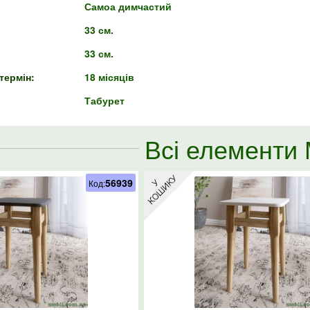
Самоа димчастий
33 см.
33 см.
термін:
18 місяців
Табурет
Всі елементи
56939
Код: