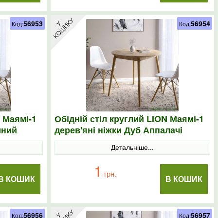
56953
56954
Код:
Код:
N Маямі-1
Обідній стіл круглий LION Маямі-1
мний
дерев'яні ніжки Дуб Аппалачі
Детальніше...
1
грн.
В КОШИК
В КОШИК
56956
56957
Код:
Код: