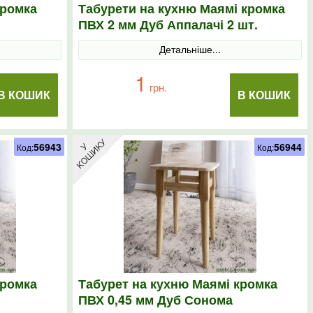
кромка
Табурети на кухню Маямі кромка
ПВХ 2 мм Дуб Аппалачі 2 шт.
Детальніше...
1
грн.
В КОШИК
В КОШИК
56943
56944
Код:
Код:
кромка
Табурет на кухню Маямі кромка
ПВХ 0,45 мм Дуб Сонома