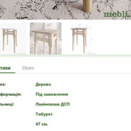
тики
Опис
ок:
Дерево
нформація:
Під замовлення
льниці:
Ламінована ДСП
Табурет
47 см.