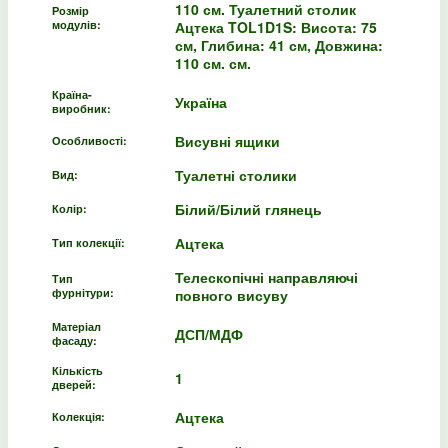
110 см. Туалетний столик
Розмір
модулів:
Ацтека TOL1D1S: Висота: 75
см, Глибина: 41 см, Довжина:
110 см. см.
Країна-
Україна
виробник:
Висувні ящики
Особливості:
Туалетні столики
Вид:
Білий/Білий глянець
Колір:
Ацтека
Тип колекції:
Телескопічні направляючі
Тип
фурнітури:
повного висуву
Матеріал
ДСП/МДФ
фасаду:
Кількість
1
дверей:
Ацтека
Колекція: