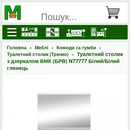
»
»
»
Головна
Меблі
Комоди та тумби
»
Туалетний столик
Туалетний столик (Трюмо)
з дзеркалом ВМК (БРВ) N77777 Білий/Білий
глянець