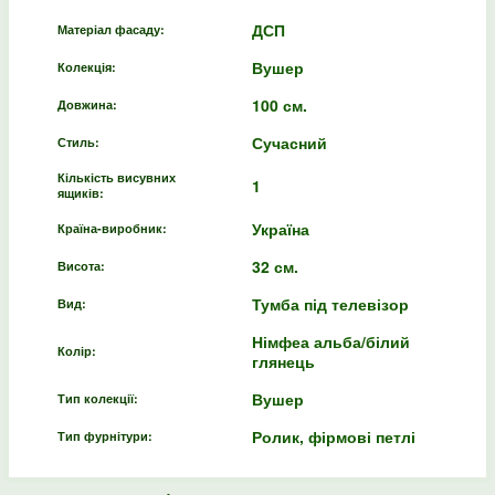
ДСП
Матеріал фасаду:
Вушер
Колекція:
100 см.
Довжина:
Сучасний
Стиль:
Кількість висувних
1
ящиків:
Україна
Країна-виробник:
32 см.
Висота:
Тумба під телевізор
Вид:
Німфеа альба/білий
Колір:
глянець
Вушер
Тип колекції:
Ролик, фірмові петлі
Тип фурнітури: