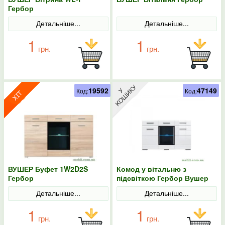
Гербор
Детальніше...
Детальніше...
1
1
грн.
грн.
19592
47149
Код:
Код:
ВУШЕР Буфет 1W2D2S
Комод у вітальню з
Гербор
підсвіткою Гербор Вушер
KOM 1W2D2S Німфея альба/
Детальніше...
Детальніше...
Білий глянець
1
1
грн.
грн.