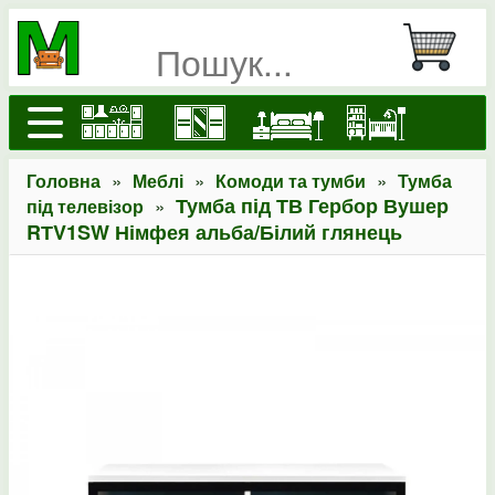
»
»
»
Головна
Меблі
Комоди та тумби
Тумба
»
Тумба під ТВ Гербор Вушер
під телевізор
RТV1SW Німфея альба/Білий глянець