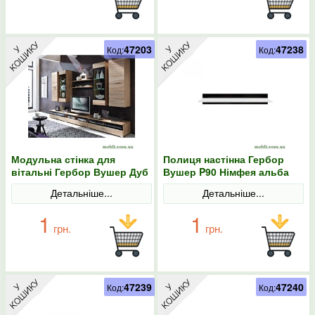
47203
47238
Код:
Код:
Модульна стінка для
Полиця настінна Гербор
вітальні Гербор Вушер Дуб
Вушер P90 Німфея альба
сонома
Детальніше...
Детальніше...
1
1
грн.
грн.
47239
47240
Код:
Код: