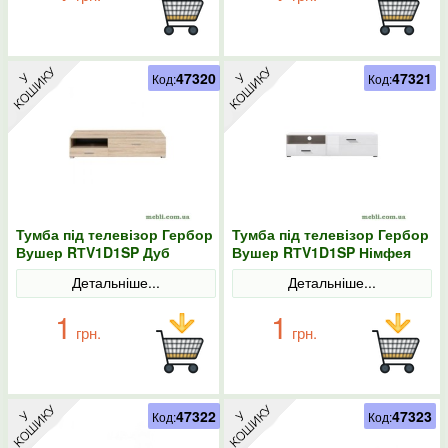
47320
47321
Код:
Код:
Тумба під телевізор Гербор
Тумба під телевізор Гербор
Вушер RТV1D1SP Дуб
Вушер RТV1D1SP Німфея
сонома
альба/Білий глянець
Детальніше...
Детальніше...
1
1
грн.
грн.
47322
47323
Код:
Код: