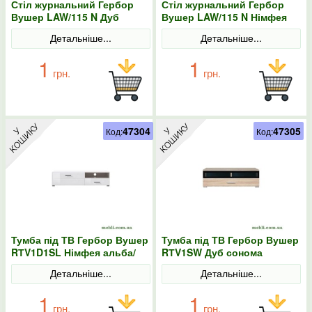
Стіл журнальний Гербор
Стіл журнальний Гербор
Вушер LAW/115 N Дуб
Вушер LAW/115 N Німфея
сонома
альба
Детальніше...
Детальніше...
1
1
грн.
грн.
47304
47305
Код:
Код:
Тумба під ТВ Гербор Вушер
Тумба під ТВ Гербор Вушер
RТV1D1SL Німфея альба/
RТV1SW Дуб сонома
Білий глянець
Детальніше...
Детальніше...
1
1
грн.
грн.