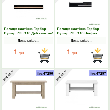
Полиця настінна Гербор
Полиця настінна Гербор
Вушер POL/110 Дуб сонома/
Вушер POL/110 Німфея
Чорний
альба
Детальніше...
Детальніше...
1
1
грн.
грн.
47256
47257
Код:
Код: