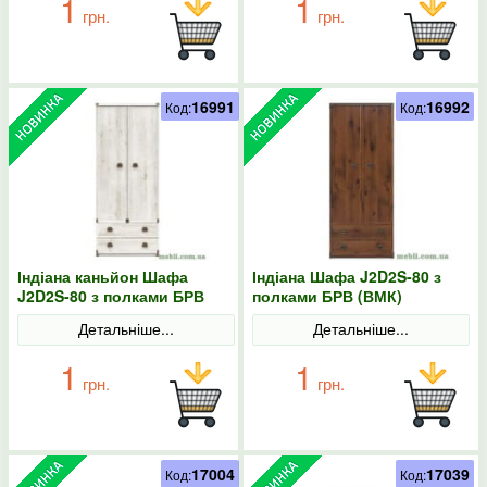
1
1
грн.
грн.
16991
16992
Код:
Код:
Індіана каньйон Шафа
Індіана Шафа J2D2S-80 з
J2D2S-80 з полками БРВ
полками БРВ (ВМК)
(ВМК)
Детальніше...
Детальніше...
1
1
грн.
грн.
17004
17039
Код:
Код: