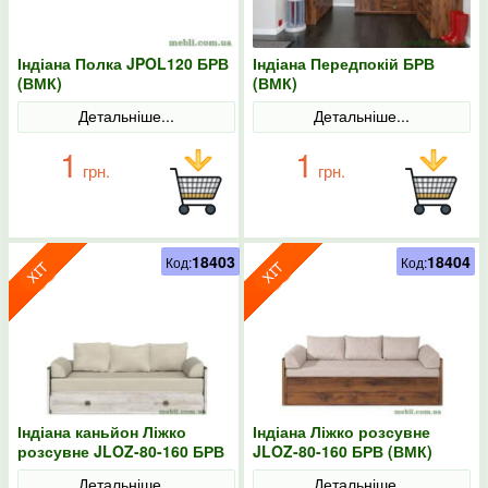
Індіана Полка JPOL120 БРВ
Індіана Передпокій БРВ
(ВМК)
(ВМК)
Детальніше...
Детальніше...
1
1
грн.
грн.
18403
18404
Код:
Код:
Індіана каньйон Ліжко
Індіана Ліжко розсувне
розсувне JLOZ-80-160 БРВ
JLOZ-80-160 БРВ (ВМК)
(ВМК)
Детальніше...
Детальніше...