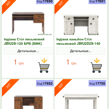
17650
17651
Код:
Код:
Індіана Стіл письмовий
Індіана каньйон Стіл
JBIU2S-120 БРВ (ВМК)
письмовий JBIU2D2S-140
БРВ (ВМК)
Детальніше...
Детальніше...
1
1
грн.
грн.
17652
17755
Код:
Код: