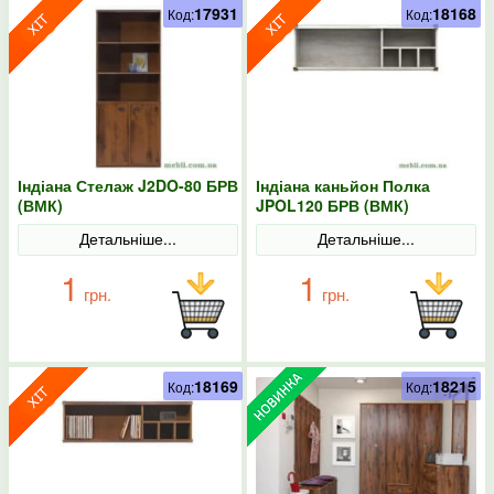
17931
18168
Код:
Код:
Індіана Стелаж J2DO-80 БРВ
Індіана каньйон Полка
(ВМК)
JPOL120 БРВ (ВМК)
Детальніше...
Детальніше...
1
1
грн.
грн.
18169
18215
Код:
Код: