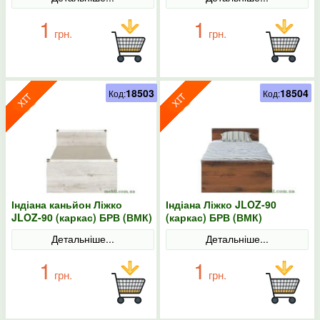
1
1
грн.
грн.
18503
18504
Код:
Код:
Індіана каньйон Ліжко
Індіана Ліжко JLOZ-90
JLOZ-90 (каркас) БРВ (ВМК)
(каркас) БРВ (ВМК)
Детальніше...
Детальніше...
1
1
грн.
грн.