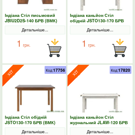
Індіана Стіл письмовий
Індіана каньйон Стіл
JBIU2D2S-140 БРВ (ВМК)
обідній JSTO130-170 БРВ
(ВМК)
Детальніше...
Детальніше...
1
1
грн.
грн.
17756
17820
Код:
Код:
Індіана Стіл обідній
Індіана каньйон Стіл
JSTO130-170 БРВ (ВМК)
журнальний JLAW-120 БРВ
(ВМК)
Детальніше...
Детальніше...