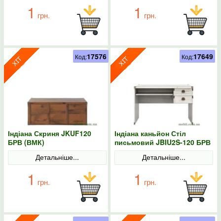
1
1
грн.
грн.
17576
17649
Код:
Код:
Індіана Скриня JKUF120
Індіана каньйон Стіл
БРВ (ВМК)
письмовий JBIU2S-120 БРВ
(ВМК)
Детальніше...
Детальніше...
1
1
грн.
грн.