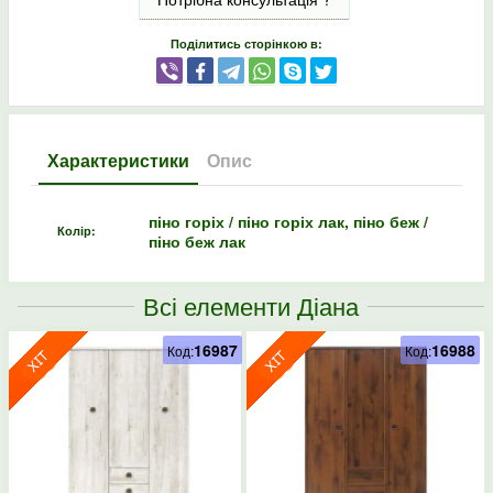
Поділитись сторінкою в:
Характеристики
Опис
піно горіх / піно горіх лак, піно беж /
Колір:
піно беж лак
Всі елементи Діана
16987
16988
Код:
Код: