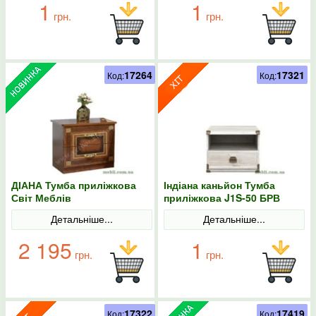
1
1
грн.
грн.
17264
17321
Код:
Код:
ДІАНА Тумба приліжкова
Індіана каньйон Тумба
Світ Меблів
приліжкова J1S-50 БРВ
(ВМК)
Детальніше...
Детальніше...
2 195
1
грн.
грн.
17322
17419
Код:
Код: