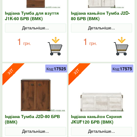
Індіана Тумба для взуття
Індіана каньйон Тумба J2D-
J1K-60 БРВ (ВМК)
80 БРВ (ВМК)
Детальніше...
Детальніше...
1
1
грн.
грн.
17525
17575
Код:
Код:
Індіана Тумба J2D-80 БРВ
Індіана каньйон Скриня
(ВМК)
JKUF120 БРВ (ВМК)
Детальніше...
Детальніше...