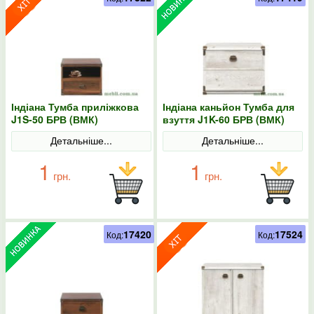
Індіана Тумба приліжкова
Індіана каньйон Тумба для
J1S-50 БРВ (ВМК)
взуття J1K-60 БРВ (ВМК)
Детальніше...
Детальніше...
1
1
грн.
грн.
17420
17524
Код:
Код: