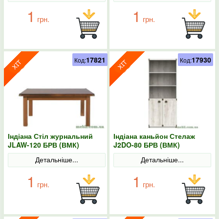
1
1
грн.
грн.
17821
17930
Код:
Код:
Індіана Стіл журнальний
Індіана каньйон Стелаж
JLAW-120 БРВ (ВМК)
J2DO-80 БРВ (ВМК)
Детальніше...
Детальніше...
1
1
грн.
грн.