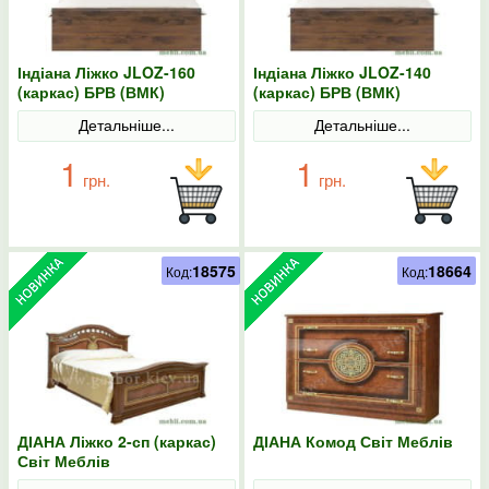
Індіана Ліжко JLOZ-160
Індіана Ліжко JLOZ-140
(каркас) БРВ (ВМК)
(каркас) БРВ (ВМК)
Детальніше...
Детальніше...
1
1
грн.
грн.
18575
18664
Код:
Код:
ДІАНА Ліжко 2-сп (каркас)
ДІАНА Комод Світ Меблів
Світ Меблів