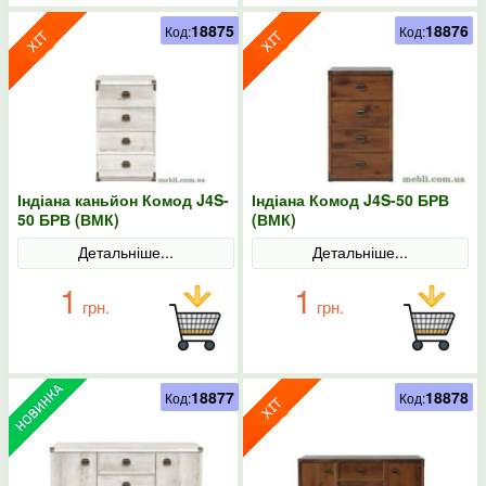
18875
18876
Код:
Код:
Індіана каньйон Комод J4S-
Індіана Комод J4S-50 БРВ
50 БРВ (ВМК)
(ВМК)
Детальніше...
Детальніше...
1
1
грн.
грн.
18877
18878
Код:
Код: