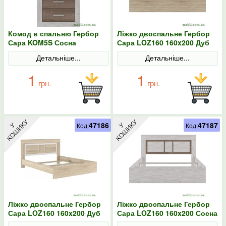
Комод в спальню Гербор
Ліжко двоспальне Гербор
Сара KOM5S Сосна
Сара LOZ160 160x200 Дуб
каньйон/Дуб сонома
сонома/Антрацит
Детальніше...
Детальніше...
трюфель
1
1
грн.
грн.
47186
47187
Код:
Код:
Ліжко двоспальне Гербор
Ліжко двоспальне Гербор
Сара LOZ160 160x200 Дуб
Сара LOZ160 160x200 Сосна
сонома/Німфея альба
каньйон/Дуб сонома