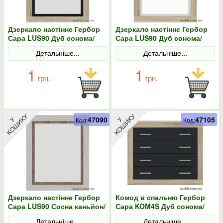
Дзеркало настінне Гербор
Дзеркало настінне Гербор
Сара LUS90 Дуб сонома/
Сара LUS90 Дуб сонома/
Антрацит
Німфея альба
Детальніше...
Детальніше...
1
1
грн.
грн.
47090
47105
Код:
Код:
Дзеркало настінне Гербор
Комод в спальню Гербор
Сара LUS90 Сосна каньйон/
Сара KOM4S Дуб сонома/
Дуб сонома трюфель
Антрацит
Детальніше...
Детальніше...