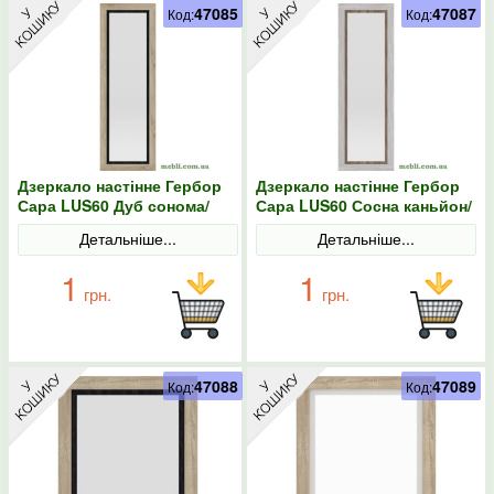
47085
47087
Код:
Код:
Дзеркало настінне Гербор
Дзеркало настінне Гербор
Сара LUS60 Дуб сонома/
Сара LUS60 Сосна каньйон/
Антрацит
Дуб сонома трюфель
Детальніше...
Детальніше...
1
1
грн.
грн.
47088
47089
Код:
Код: