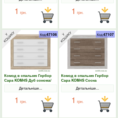
1
1
грн.
грн.
47106
47107
Код:
Код:
Комод в спальню Гербор
Комод в спальню Гербор
Сара KOM4S Дуб сонома/
Сара KOM4S Сосна
Німфея альба
каньйон/Дуб сонома
Детальніше...
Детальніше...
трюфель
1
1
грн.
грн.