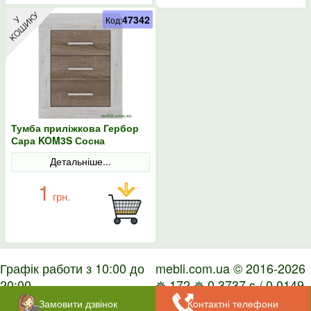
47342
Код:
Тумба приліжкова Гербор
Сара KOM3S Сосна
каньйон/Дуб сонома
Детальніше...
трюфель
1
грн.
Графік работи з 10:00 до
mebli.com.ua © 2016-2026
20:00
✵ 172 ✵ 0.3737 s / 0.0149
s
Замовити дзвінок
Контактні телефони