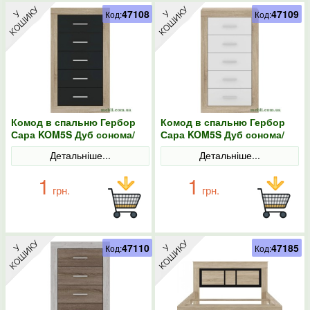
47108
47109
Код:
Код:
Комод в спальню Гербор
Комод в спальню Гербор
Сара KOM5S Дуб сонома/
Сара KOM5S Дуб сонома/
Антрацит
Німфея альба
Детальніше...
Детальніше...
1
1
грн.
грн.
47110
47185
Код:
Код: