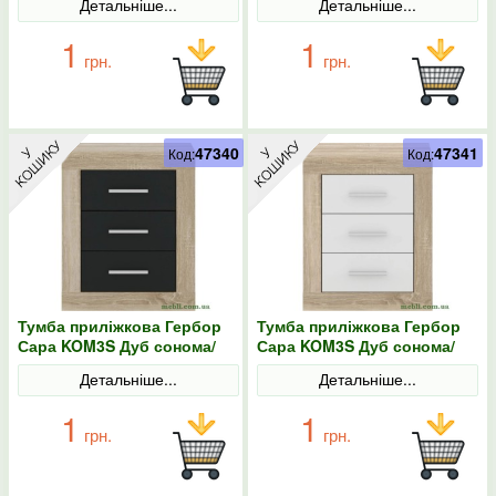
Детальніше...
Детальніше...
трюфель
1
1
грн.
грн.
47340
47341
Код:
Код:
Тумба приліжкова Гербор
Тумба приліжкова Гербор
Сара KOM3S Дуб сонома/
Сара KOM3S Дуб сонома/
Антрацит
Німфея альба
Детальніше...
Детальніше...
1
1
грн.
грн.