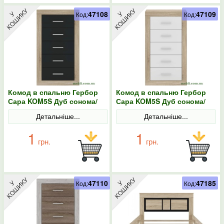
47108
47109
Код:
Код:
Комод в спальню Гербор
Комод в спальню Гербор
Сара KOM5S Дуб сонома/
Сара KOM5S Дуб сонома/
Антрацит
Німфея альба
Детальніше...
Детальніше...
1
1
грн.
грн.
47110
47185
Код:
Код: