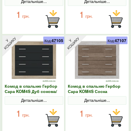
Детальніше...
Детальніше...
1
1
грн.
грн.
47105
47107
Код:
Код:
Комод в спальню Гербор
Комод в спальню Гербор
Сара KOM4S Дуб сонома/
Сара KOM4S Сосна
Антрацит
каньйон/Дуб сонома
Детальніше...
Детальніше...
трюфель
1
1
грн.
грн.