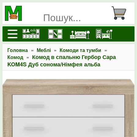
»
»
»
Головна
Меблі
Комоди та тумби
»
Комод в спальню Гербор Сара
Комод
KOM4S Дуб сонома/Німфея альба