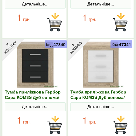
Детальніше...
Детальніше...
трюфель
1
1
грн.
грн.
47340
47341
Код:
Код:
Тумба приліжкова Гербор
Тумба приліжкова Гербор
Сара KOM3S Дуб сонома/
Сара KOM3S Дуб сонома/
Антрацит
Німфея альба
Детальніше...
Детальніше...
1
1
грн.
грн.