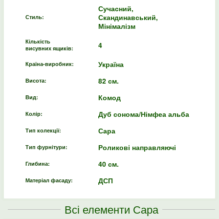
Сучасний,
Скандинавський,
Стиль:
Мінімалізм
Кількість
4
висувних ящиків:
Україна
Країна-виробник:
82 см.
Висота:
Комод
Вид:
Дуб сонома/Німфеа альба
Колір:
Сара
Тип колекції:
Роликові направляючі
Тип фурнітури:
40 см.
Глибина:
ДСП
Матеріал фасаду:
Всі елементи Сара