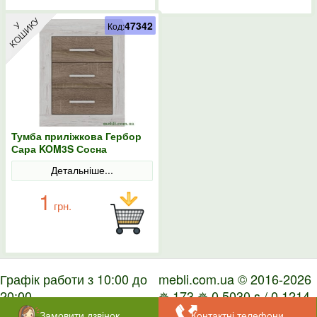
47342
Код:
Тумба приліжкова Гербор
Сара KOM3S Сосна
каньйон/Дуб сонома
Детальніше...
трюфель
1
грн.
Графік работи з 10:00 до
mebli.com.ua © 2016-2026
20:00
✵ 173 ✵ 0.5030 s / 0.1214
s
Замовити дзвінок
Контактні телефони