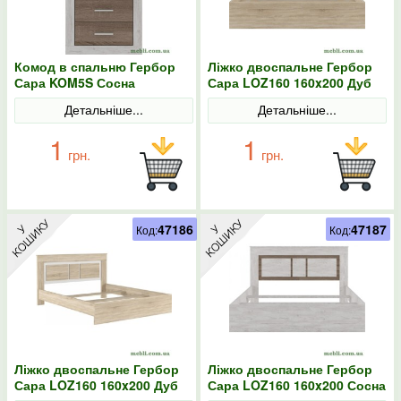
Комод в спальню Гербор
Ліжко двоспальне Гербор
Сара KOM5S Сосна
Сара LOZ160 160x200 Дуб
каньйон/Дуб сонома
сонома/Антрацит
Детальніше...
Детальніше...
трюфель
1
1
грн.
грн.
47186
47187
Код:
Код:
Ліжко двоспальне Гербор
Ліжко двоспальне Гербор
Сара LOZ160 160x200 Дуб
Сара LOZ160 160x200 Сосна
сонома/Німфея альба
каньйон/Дуб сонома