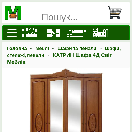
»
»
»
Головна
Меблі
Шафи та пенали
Шафи,
»
КАТРИН Шафа 4Д Світ
стелажі, пенали
Меблів