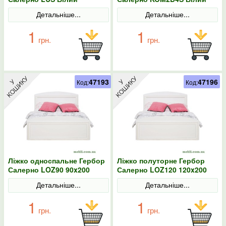
Детальніше...
Детальніше...
1
1
грн.
грн.
47193
47196
Код:
Код:
Ліжко односпальне Гербор
Ліжко полуторне Гербор
Салерно LOZ90 90x200
Салерно LOZ120 120x200
Білий
Білий
Детальніше...
Детальніше...
1
1
грн.
грн.