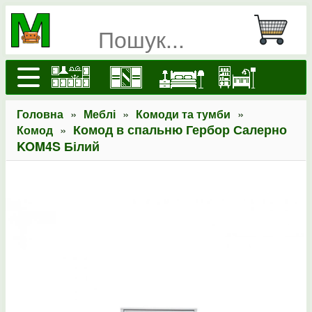
»
»
»
Головна
Меблі
Комоди та тумби
»
Комод в спальню Гербор Салерно
Комод
KOM4S Білий