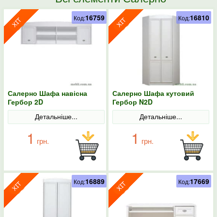
16759
16810
Код:
Код:
Салерно Шафа навісна
Салерно Шафа кутовий
Гербор 2D
Гербор N2D
Детальніше...
Детальніше...
1
1
грн.
грн.
16889
17669
Код:
Код: