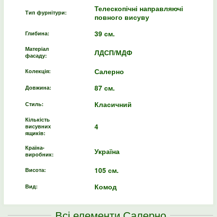
Телескопічні направляючі
Тип фурнітури:
повного висуву
39 см.
Глибина:
Матеріал
ЛДСП/МДФ
фасаду:
Салерно
Колекція:
87 см.
Довжина:
Класичний
Стиль:
Кількість
4
висувних
ящиків:
Країна-
Україна
виробник:
105 см.
Висота:
Комод
Вид:
Всі елементи Салерно