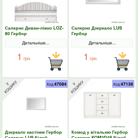
Салерно Диван-ліжко LOZ-
Салерно Дзеркало LUS
80 Гербор
Гербор
Детальніше...
Детальніше...
1
1
грн.
грн.
47084
47138
Код:
Код:
Дзеркало настінне Гербор
Комод у вітальню Гербор
Салерно LUS Білий
Салерно KOM2D4S Білий