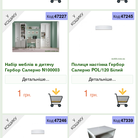
47227
47245
Код:
Код:
Набір меблів в дитячу
Полиця настінна Гербор
Гербор Салерно N100003
Салерно POL/120 Білий
Білий
Детальніше...
Детальніше...
1
1
грн.
грн.
47246
47339
Код:
Код: