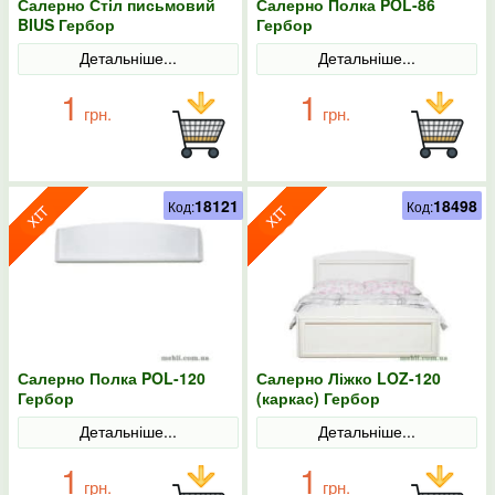
Салерно Стіл письмовий
Салерно Полка POL-86
BIUS Гербор
Гербор
Детальніше...
Детальніше...
1
1
грн.
грн.
18121
18498
Код:
Код:
Салерно Полка POL-120
Салерно Ліжко LOZ-120
Гербор
(каркас) Гербор
Детальніше...
Детальніше...
1
1
грн.
грн.