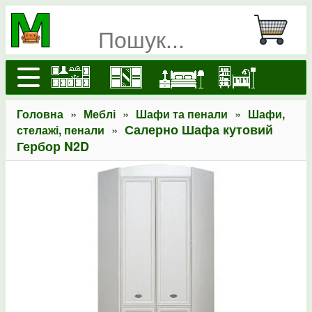
»
»
»
Головна
Меблі
Шафи та пенали
Шафи,
»
Салерно Шафа кутовий
стелажі, пенали
Гербор N2D