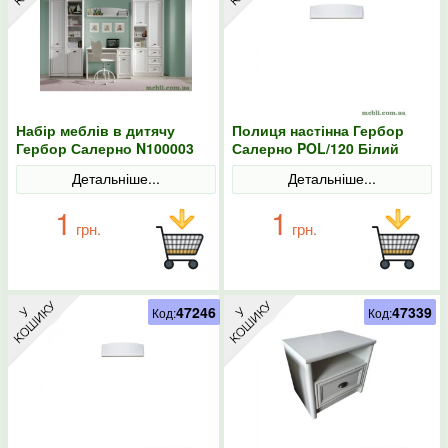
Набір меблів в дитячу
Полиця настінна Гербор
Гербор Салерно N100003
Салерно POL/120 Білий
Білий
Детальніше...
Детальніше...
1
1
грн.
грн.
47246
47339
Код:
Код: