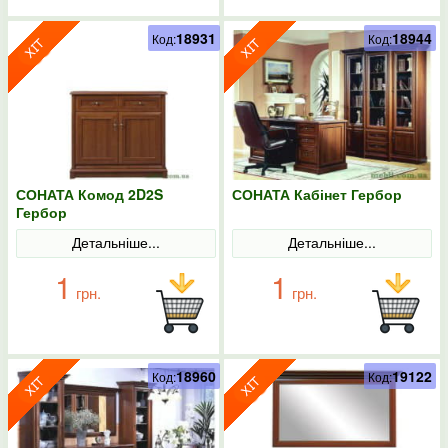
18931
18944
Код:
Код:
СОНАТА Комод 2D2S
СОНАТА Кабінет Гербор
Гербор
Детальніше...
Детальніше...
1
1
грн.
грн.
18960
19122
Код:
Код: