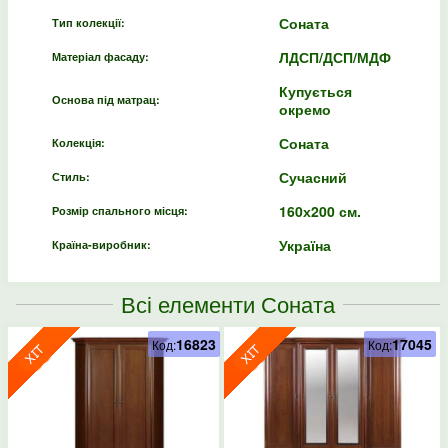
Соната
Тип колекції:
ЛДСП/ДСП/МДФ
Матеріал фасаду:
Купується
Основа під матрац:
окремо
Соната
Колекція:
Сучасний
Стиль:
160х200 см.
Розмір спального місця:
Україна
Країна-виробник:
Всі елементи Соната
16823
17045
Код:
Код: