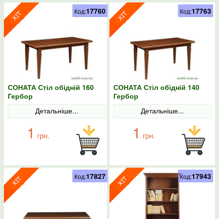
17760
17763
Код:
Код:
СОНАТА Стіл обідній 160
СОНАТА Стіл обідній 140
Гербор
Гербор
Детальніше...
Детальніше...
1
1
грн.
грн.
17827
17943
Код:
Код: