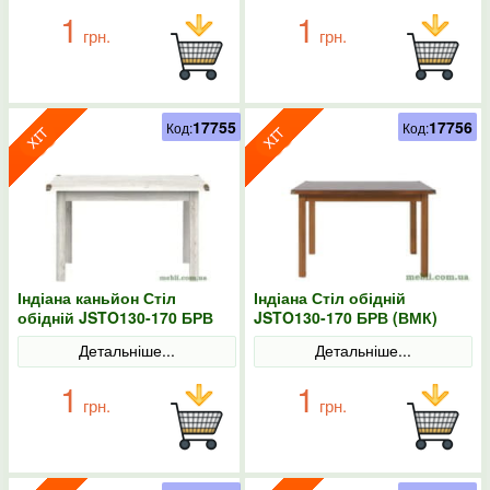
1
1
грн.
грн.
17755
17756
Код:
Код:
Індіана каньйон Стіл
Індіана Стіл обідній
обідній JSTO130-170 БРВ
JSTO130-170 БРВ (ВМК)
(ВМК)
Детальніше...
Детальніше...
1
1
грн.
грн.