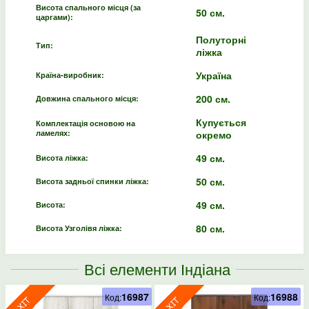
Висота спального місця (за
50 см.
царгами):
Полуторні
Тип:
ліжка
Україна
Країна-виробник:
200 см.
Довжина спального місця:
Купується
Комплектація основою на
ламелях:
окремо
49 см.
Висота ліжка:
50 см.
Висота задньої спинки ліжка:
49 см.
Висота:
80 см.
Висота Узголівя ліжка:
Всі елементи Індіана
16987
16988
Код:
Код: