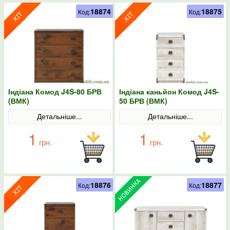
18874
18875
Код:
Код:
Індіана Комод J4S-80 БРВ
Індіана каньйон Комод J4S-
(ВМК)
50 БРВ (ВМК)
Детальніше...
Детальніше...
1
1
грн.
грн.
18876
18877
Код:
Код: