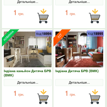
Детальніше...
Детальніше...
1
1
грн.
грн.
18994
18995
Код:
Код:
Індіана каньйон Дитяча БРВ
Індіана Дитяча БРВ (ВМК)
(ВМК)
Детальніше...
Детальніше...
1
1
грн.
грн.