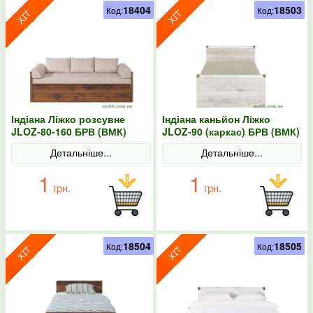
18404
18503
Код:
Код:
Індіана Ліжко розсувне
Індіана каньйон Ліжко
JLOZ-80-160 БРВ (ВМК)
JLOZ-90 (каркас) БРВ (ВМК)
Детальніше...
Детальніше...
1
1
грн.
грн.
18504
18505
Код:
Код: