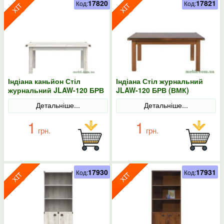
17820
17821
Код:
Код:
Індіана каньйон Стіл
Індіана Стіл журнальний
журнальний JLAW-120 БРВ
JLAW-120 БРВ (ВМК)
(ВМК)
Детальніше...
Детальніше...
1
1
грн.
грн.
17930
17931
Код:
Код: