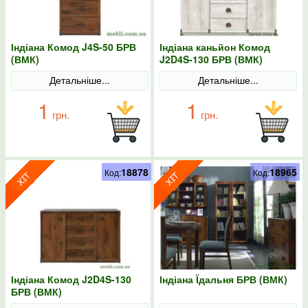
Індіана Комод J4S-50 БРВ
Індіана каньйон Комод
(ВМК)
J2D4S-130 БРВ (ВМК)
Детальніше...
Детальніше...
1
1
грн.
грн.
18878
18965
Код:
Код:
Індіана Комод J2D4S-130
Індіана Їдальня БРВ (ВМК)
БРВ (ВМК)