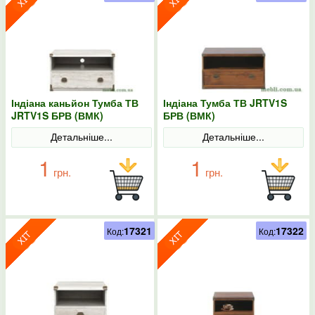
Індіана каньйон Тумба ТВ
Індіана Тумба ТВ JRTV1S
JRTV1S БРВ (ВМК)
БРВ (ВМК)
Детальніше...
Детальніше...
1
1
грн.
грн.
17321
17322
Код:
Код: