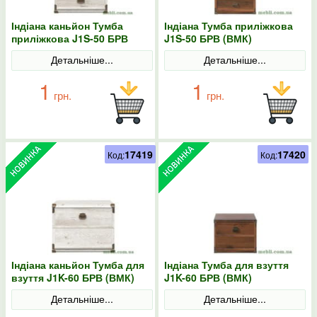
Індіана каньйон Тумба
Індіана Тумба приліжкова
приліжкова J1S-50 БРВ
J1S-50 БРВ (ВМК)
(ВМК)
Детальніше...
Детальніше...
1
1
грн.
грн.
17419
17420
Код:
Код:
Індіана каньйон Тумба для
Індіана Тумба для взуття
взуття J1K-60 БРВ (ВМК)
J1K-60 БРВ (ВМК)
Детальніше...
Детальніше...