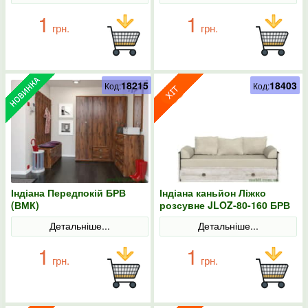
1
1
грн.
грн.
18215
18403
Код:
Код:
Індіана Передпокій БРВ
Індіана каньйон Ліжко
(ВМК)
розсувне JLOZ-80-160 БРВ
(ВМК)
Детальніше...
Детальніше...
1
1
грн.
грн.