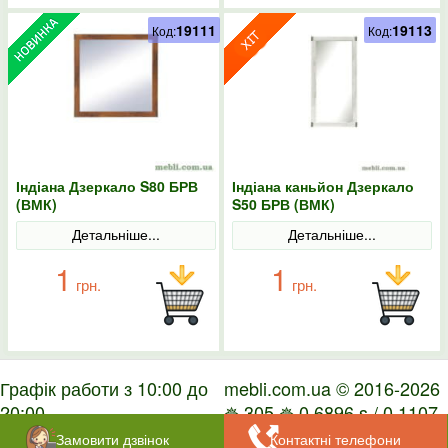
19111
19113
Код:
Код:
Індіана Дзеркало S80 БРВ
Індіана каньйон Дзеркало
(ВМК)
S50 БРВ (ВМК)
Детальніше...
Детальніше...
1
1
грн.
грн.
Графік работи з 10:00 до
mebli.com.ua © 2016-2026
20:00
✵ 305 ✵ 0.6896 s / 0.1107
s
Замовити дзвінок
Контактні телефони