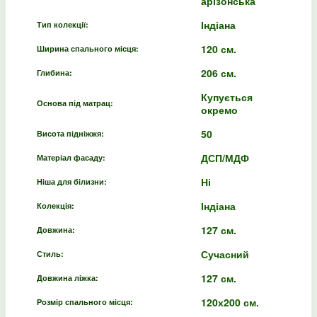
арізонська
Індіана
Тип колекції:
120 см.
Ширина спального місця:
206 см.
Глибина:
Купується
Основа під матрац:
окремо
50
Висота підніжжя:
ДСП/МДФ
Матеріал фасаду:
Ні
Ніша для білизни:
Індіана
Колекція:
127 см.
Довжина:
Сучасний
Стиль:
127 см.
Довжина ліжка:
120х200 см.
Розмір спального місця: