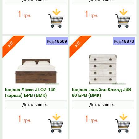
1
1
грн.
грн.
18509
18873
Код:
Код:
Індіана Ліжко JLOZ-140
Індіана каньйон Комод J4S-
(каркас) БРВ (ВМК)
80 БРВ (ВМК)
Детальніше...
Детальніше...
1
1
грн.
грн.