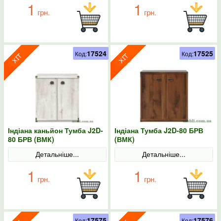
1
1
грн.
грн.
17524
17525
Код:
Код:
Індіана каньйон Тумба J2D-
Індіана Тумба J2D-80 БРВ
80 БРВ (ВМК)
(ВМК)
Детальніше...
Детальніше...
1
1
грн.
грн.
17575
17576
Код:
Код: