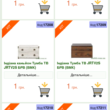
1
1
грн.
грн.
17208
17209
Код:
Код:
Індіана каньйон Тумба ТВ
Індіана Тумба ТВ JRTV2S
JRTV2S БРВ (ВМК)
БРВ (ВМК)
Детальніше...
Детальніше...
1
1
грн.
грн.
17210
17211
Код:
Код: