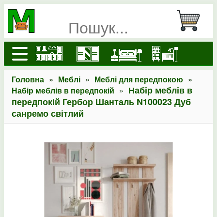
»
»
»
Головна
Меблі
Меблі для передпокою
»
Набір меблів в
Набір меблів в передпокій
передпокій Гербор Шанталь N100023 Дуб
санремо світлий