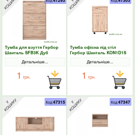
47293
47303
Код:
Код:
Тумба для взуття Гербор
Тумба офісна під стіл
Шанталь SFB3K Дуб
Гербор Шанталь KON1D1S
санремо світлий
Дуб санремо світлий
Детальніше...
Детальніше...
1
1
грн.
грн.
47315
47347
Код:
Код: