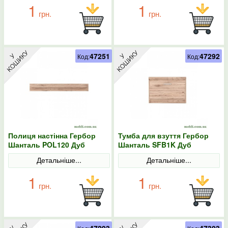
1
1
грн.
грн.
47251
47292
Код:
Код:
Полиця настінна Гербор
Тумба для взуття Гербор
Шанталь POL120 Дуб
Шанталь SFB1K Дуб
санремо світлий
санремо світлий
Детальніше...
Детальніше...
1
1
грн.
грн.