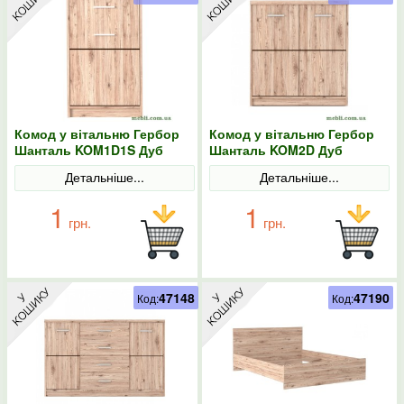
Комод у вітальню Гербор
Комод у вітальню Гербор
Шанталь KOM1D1S Дуб
Шанталь KOM2D Дуб
санремо світлий
санремо світлий
Детальніше...
Детальніше...
1
1
грн.
грн.
47148
47190
Код:
Код: