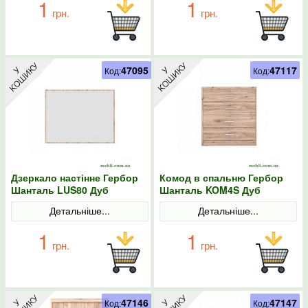
1
1
грн.
грн.
47095
47117
Код:
Код:
Дзеркало настінне Гербор
Комод в спальню Гербор
Шанталь LUS80 Дуб
Шанталь KOM4S Дуб
санремо світлий
санремо світлий
Детальніше...
Детальніше...
1
1
грн.
грн.
47146
47147
Код:
Код: