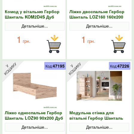
Комод у вітальню Гербор
Ліжко двоспальне Гербор
Шанталь KOM2D4S Дуб
Шанталь LOZ160 160x200
санремо світлий
Дуб санремо світлий
Детальніше...
Детальніше...
1
1
грн.
грн.
47195
47226
Код:
Код:
Ліжко односпальне Гербор
Модульна стінка для
Шанталь LOZ90 90x200 Дуб
вітальні Гербор Шанталь
санремо світлий
N100022 Дуб санремо
Детальніше...
Детальніше...
світлий