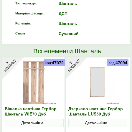
Шанталь
Тип колекції:
ДСП
Матеріал фасаду:
Шанталь
Колекція:
Сучасний
Стиль:
Всі елементи Шанталь
47072
47094
Код:
Код:
Вішалка настінна Гербор
Дзеркало настінне Гербор
Шанталь WIE70 Дуб
Шанталь LUS50 Дуб
санремо світлий
санремо світлий
Детальніше...
Детальніше...