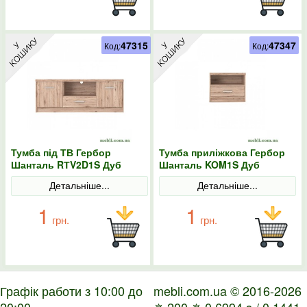
47315
47347
Код:
Код:
Тумба під ТВ Гербор
Тумба приліжкова Гербор
Шанталь RТV2D1S Дуб
Шанталь KOM1S Дуб
санремо світлий
санремо світлий
Детальніше...
Детальніше...
1
1
грн.
грн.
Графік работи з 10:00 до
mebli.com.ua © 2016-2026
20:00
✵ 200 ✵ 0.6994 s / 0.1441