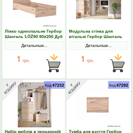
Ліжко односпальне Гербор
Модульна стінка для
Шанталь LOZ90 90x200 Дуб
вітальні Гербор Шанталь
санремо світлий
N100022 Дуб санремо
Детальніше...
Детальніше...
світлий
1
1
грн.
грн.
47232
47292
Код:
Код:
Набір меблів в передпокій
Тумба для взуття Гербор