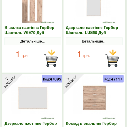
Вішалка настінна Гербор
Дзеркало настінне Гербор
Шанталь WIE70 Дуб
Шанталь LUS50 Дуб
санремо світлий
санремо світлий
Детальніше...
Детальніше...
1
1
грн.
грн.
47095
47117
Код:
Код:
Дзеркало настінне Гербор
Комод в спальню Гербор