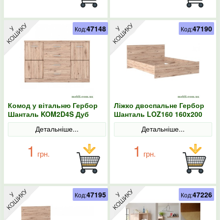
47148
47190
Код:
Код:
Комод у вітальню Гербор
Ліжко двоспальне Гербор
Шанталь KOM2D4S Дуб
Шанталь LOZ160 160x200
санремо світлий
Дуб санремо світлий
Детальніше...
Детальніше...
1
1
грн.
грн.
47195
47226
Код:
Код: