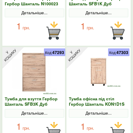
Гербор Шанталь N100023
Шанталь SFB1K Дуб
Дуб санремо світлий
санремо світлий
Детальніше...
Детальніше...
1
1
грн.
грн.
47293
47303
Код:
Код:
Тумба для взуття Гербор
Тумба офісна під стіл
Шанталь SFB3K Дуб
Гербор Шанталь KON1D1S
санремо світлий
Дуб санремо світлий
Детальніше...
Детальніше...
1
1
грн.
грн.