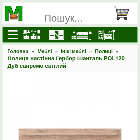
»
»
»
»
Головна
Меблі
Інші меблі
Полиці
Полиця настінна Гербор Шанталь POL120
Дуб санремо світлий