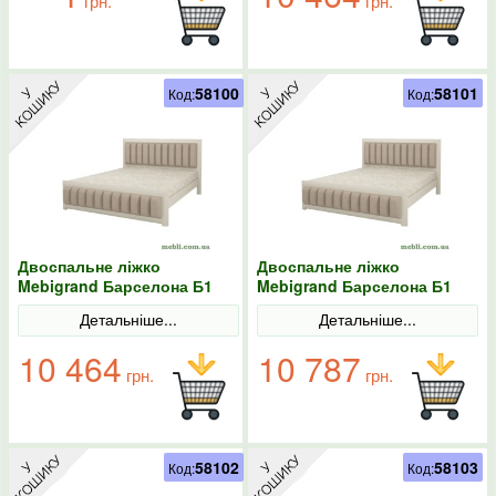
грн.
грн.
58100
58101
Код:
Код:
Двоспальне ліжко
Двоспальне ліжко
Mebigrand Барселона Б1
Mebigrand Барселона Б1
Айворі/Аляска 01 140х200
Айворі/Аляска 01 160х190
Детальніше...
Детальніше...
10 464
10 787
грн.
грн.
58102
58103
Код:
Код: