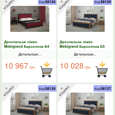
58134
58135
Код:
Код:
Двоспальне ліжко
Двоспальне ліжко
Mebigrand Барселона Б4
Mebigrand Барселона Б5
Венге/Аляска 12 180х200
Горіх світлий/Аляска 97
Детальніше...
Детальніше...
140х190
10 967
10 028
грн.
грн.
58136
58137
Код:
Код: