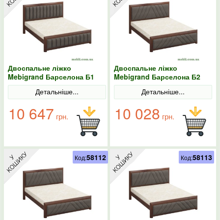
Двоспальне ліжко
Двоспальне ліжко
Mebigrand Барселона Б1
Mebigrand Барселона Б2
Горіх темний/Аляска 97
Горіх темний/Аляска 97
Детальніше...
Детальніше...
180х200
140х190
10 647
10 028
грн.
грн.
58112
58113
Код:
Код: