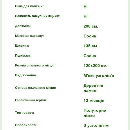
Ні
Ніша для білизни:
Ні
Наявність висувних ящиків:
208 см.
Довжина:
Сосна
Матеріал каркасу:
135 см.
Ширина:
Сосна
Підніжжя:
120x200 см.
Розмір спального місця:
М'яке узголів'я
Вид Узголівя:
Дерев'яні
Основа спального місця:
ламелі
12 місяців
Гарантійний термін:
Полуторне
Тип товару:
ліжко
З узголів'ям
Особливості: