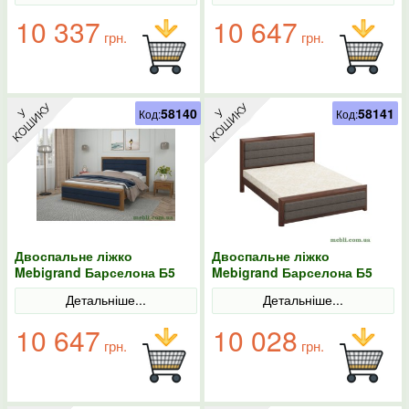
10 337
10 647
грн.
грн.
58140
58141
Код:
Код:
Двоспальне ліжко
Двоспальне ліжко
Mebigrand Барселона Б5
Mebigrand Барселона Б5
Горіх світлий/Аляска 97
Горіх темний/Аляска 97
Детальніше...
Детальніше...
180х200
140х190
10 647
10 028
грн.
грн.