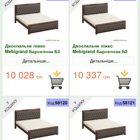
Двоспальне ліжко
Двоспальне ліжко
Mebigrand Барселона Б3
Mebigrand Барселона Б3
Горіх темний/Аляска 97
Горіх темний/Аляска 97
Детальніше...
Детальніше...
140х200
160х190
10 028
10 337
грн.
грн.
58120
58121
Код:
Код: