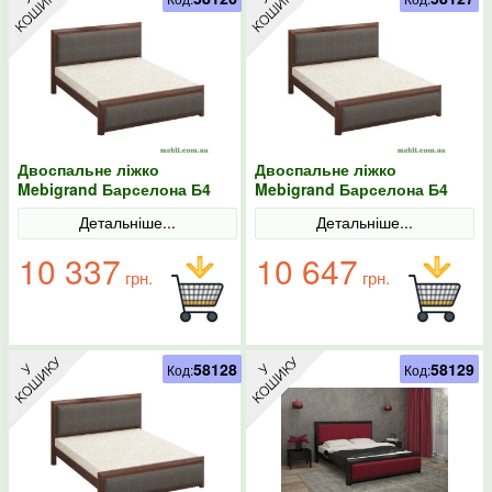
Двоспальне ліжко
Двоспальне ліжко
Mebigrand Барселона Б4
Mebigrand Барселона Б4
Горіх темний/Аляска 97
Горіх темний/Аляска 97
Детальніше...
Детальніше...
160х200
180х190
10 337
10 647
грн.
грн.
58128
58129
Код:
Код: