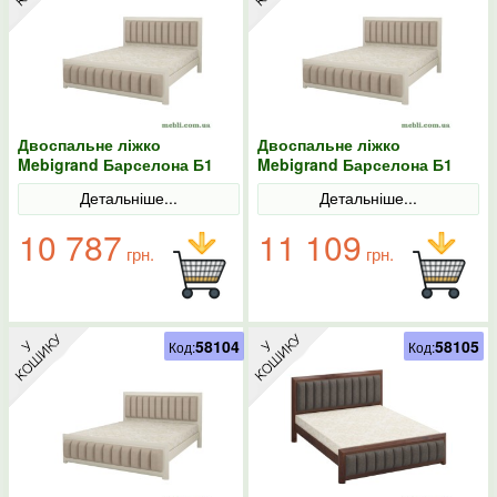
Двоспальне ліжко
Двоспальне ліжко
Mebigrand Барселона Б1
Mebigrand Барселона Б1
Айворі/Аляска 01 160х200
Айворі/Аляска 01 180х190
Детальніше...
Детальніше...
10 787
11 109
грн.
грн.
58104
58105
Код:
Код: