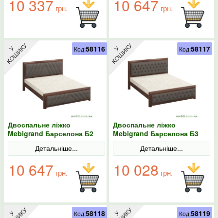
10 337
10 647
грн.
грн.
58116
58117
Код:
Код:
Двоспальне ліжко
Двоспальне ліжко
Mebigrand Барселона Б2
Mebigrand Барселона Б3
Горіх темний/Аляска 97
Горіх темний/Аляска 97
Детальніше...
Детальніше...
180х200
140х190
10 647
10 028
грн.
грн.
58118
58119
Код:
Код: