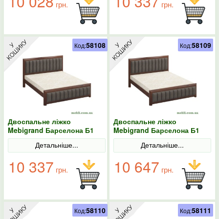
10 028
10 337
грн.
грн.
58108
58109
Код:
Код:
Двоспальне ліжко
Двоспальне ліжко
Mebigrand Барселона Б1
Mebigrand Барселона Б1
Горіх темний/Аляска 97
Горіх темний/Аляска 97
Детальніше...
Детальніше...
160х200
180х190
10 337
10 647
грн.
грн.
58110
58111
Код:
Код: