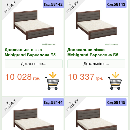
58142
58143
Код:
Код:
Двоспальне ліжко
Двоспальне ліжко
Mebigrand Барселона Б5
Mebigrand Барселона Б5
Горіх темний/Аляска 97
Горіх темний/Аляска 97
Детальніше...
Детальніше...
140х200
160х190
10 028
10 337
грн.
грн.
58144
58145
Код:
Код: