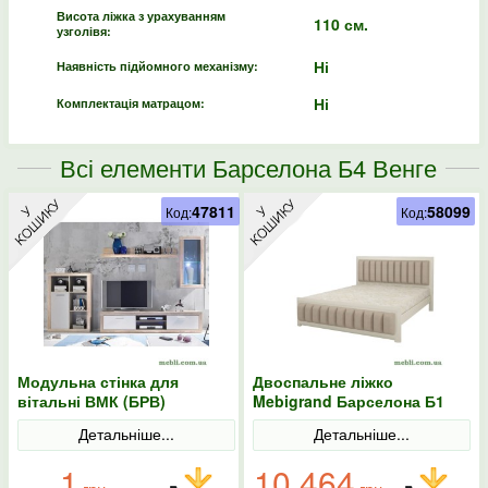
Висота ліжка з урахуванням
110 см.
узголівя:
Ні
Наявність підйомного механізму:
Ні
Комплектація матрацом:
Всі елементи Барселона Б4 Венге
47811
58099
Код:
Код:
Модульна стінка для
Двоспальне ліжко
вітальні ВМК (БРВ)
Mebigrand Барселона Б1
Барселона Дуб сонома/
Айворі/Аляска 01 140х190
Детальніше...
Детальніше...
Німфея альба
1
10 464