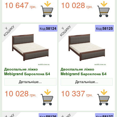
10 647
10 028
грн.
грн.
58124
58125
Код:
Код:
Двоспальне ліжко
Двоспальне ліжко
Mebigrand Барселона Б4
Mebigrand Барселона Б4
Горіх темний/Аляска 97
Горіх темний/Аляска 97
Детальніше...
Детальніше...
140х200
160х190
10 028
10 337
грн.
грн.
58126
58127
Код:
Код: