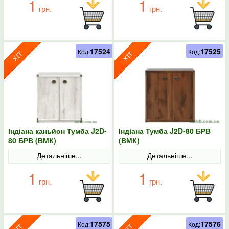
1
1
грн.
грн.
17524
17525
Код:
Код:
Індіана каньйон Тумба J2D-
Індіана Тумба J2D-80 БРВ
80 БРВ (ВМК)
(ВМК)
Детальніше...
Детальніше...
1
1
грн.
грн.
17575
17576
Код:
Код: