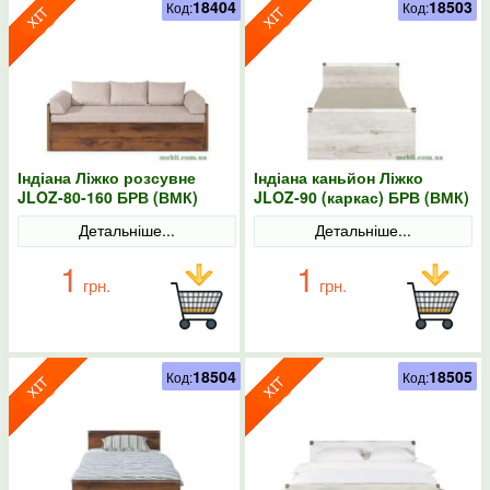
18404
18503
Код:
Код:
Індіана Ліжко розсувне
Індіана каньйон Ліжко
JLOZ-80-160 БРВ (ВМК)
JLOZ-90 (каркас) БРВ (ВМК)
Детальніше...
Детальніше...
1
1
грн.
грн.
18504
18505
Код:
Код: