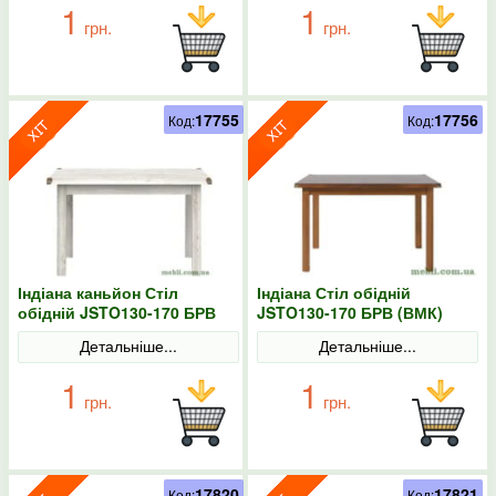
1
1
грн.
грн.
17755
17756
Код:
Код:
Індіана каньйон Стіл
Індіана Стіл обідній
обідній JSTO130-170 БРВ
JSTO130-170 БРВ (ВМК)
(ВМК)
Детальніше...
Детальніше...
1
1
грн.
грн.
17820
17821
Код:
Код: