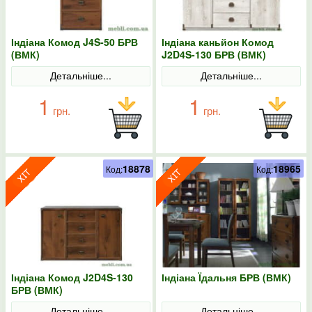
Індіана Комод J4S-50 БРВ
Індіана каньйон Комод
(ВМК)
J2D4S-130 БРВ (ВМК)
Детальніше...
Детальніше...
1
1
грн.
грн.
18878
18965
Код:
Код:
Індіана Комод J2D4S-130
Індіана Їдальня БРВ (ВМК)
БРВ (ВМК)
Детальніше...
Детальніше...