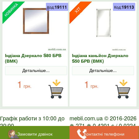
19111
19113
Код:
Код:
Індіана Дзеркало S80 БРВ
Індіана каньйон Дзеркало
(ВМК)
S50 БРВ (ВМК)
Детальніше...
Детальніше...
1
1
грн.
грн.
Графік работи з 10:00 до
mebli.com.ua © 2016-2026
20:00
✵ 271 ✵ 0.4201 s / 0.0224
s
Замовити дзвінок
Контактні телефони