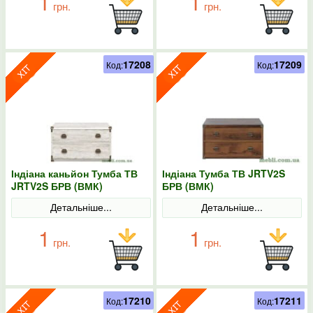
1
1
грн.
грн.
17208
17209
Код:
Код:
Індіана каньйон Тумба ТВ
Індіана Тумба ТВ JRTV2S
JRTV2S БРВ (ВМК)
БРВ (ВМК)
Детальніше...
Детальніше...
1
1
грн.
грн.
17210
17211
Код:
Код: