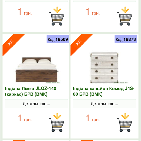
1
1
грн.
грн.
18509
18873
Код:
Код:
Індіана Ліжко JLOZ-140
Індіана каньйон Комод J4S-
(каркас) БРВ (ВМК)
80 БРВ (ВМК)
Детальніше...
Детальніше...
1
1
грн.
грн.