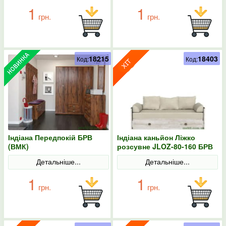
1
1
грн.
грн.
18215
18403
Код:
Код:
Індіана Передпокій БРВ
Індіана каньйон Ліжко
(ВМК)
розсувне JLOZ-80-160 БРВ
(ВМК)
Детальніше...
Детальніше...
1
1
грн.
грн.