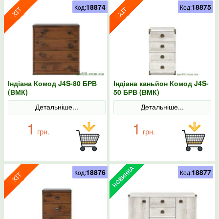
18874
18875
Код:
Код:
Індіана Комод J4S-80 БРВ
Індіана каньйон Комод J4S-
(ВМК)
50 БРВ (ВМК)
Детальніше...
Детальніше...
1
1
грн.
грн.
18876
18877
Код:
Код: