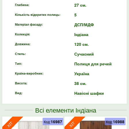
27 см.
Глибина:
5
Кількість відкритих полиць:
ДСП/МДФ
Матеріал фасаду:
Індіана
Колекція:
120 см.
Довжина:
Сучасний
Стиль:
Полиця для речей
Тип:
Україна
Країна-виробник:
38 см.
Висота:
Навісні шафки
Вид:
Всі елементи Індіана
16987
16988
Код:
Код: