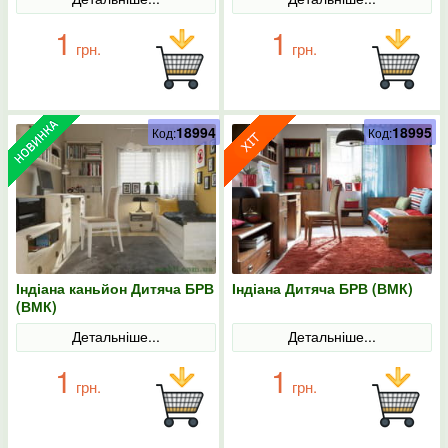
1
1
грн.
грн.
18994
18995
Код:
Код:
Індіана каньйон Дитяча БРВ
Індіана Дитяча БРВ (ВМК)
(ВМК)
Детальніше...
Детальніше...
1
1
грн.
грн.