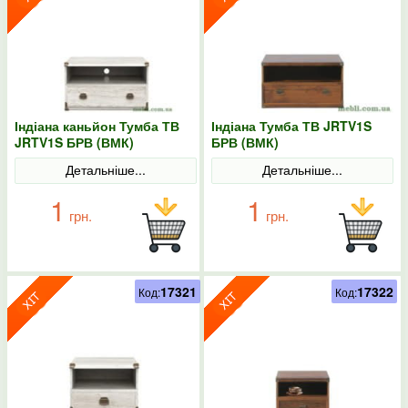
Індіана каньйон Тумба ТВ
Індіана Тумба ТВ JRTV1S
JRTV1S БРВ (ВМК)
БРВ (ВМК)
Детальніше...
Детальніше...
1
1
грн.
грн.
17321
17322
Код:
Код: