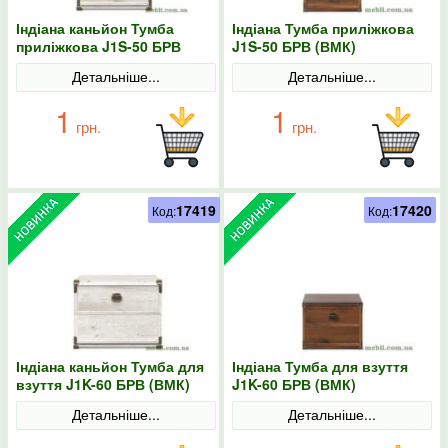
Індіана каньйон Тумба
Індіана Тумба приліжкова
приліжкова J1S-50 БРВ
J1S-50 БРВ (ВМК)
(ВМК)
Детальніше...
Детальніше...
1
1
грн.
грн.
17419
17420
Код:
Код:
Індіана каньйон Тумба для
Індіана Тумба для взуття
взуття J1K-60 БРВ (ВМК)
J1K-60 БРВ (ВМК)
Детальніше...
Детальніше...