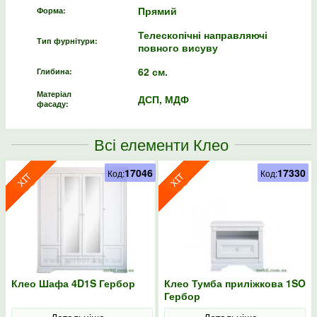
Прямий
Форма:
Телескопічні направляючі
Тип фурнітури:
повного висуву
62 см.
Глибина:
Матеріал
ДСП, МДФ
фасаду:
Всі елементи Клео
17046
17330
Код:
Код:
Клео Шафа 4D1S Гербор
Клео Тумба приліжкова 1SO
Гербор
Детальніше...
Детальніше...