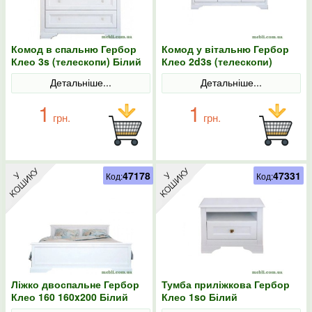
Комод в спальню Гербор
Комод у вітальню Гербор
Клео 3s (телескопи) Білий
Клео 2d3s (телескопи)
Білий
Детальніше...
Детальніше...
1
1
грн.
грн.
47178
47331
Код:
Код:
Ліжко двоспальне Гербор
Тумба приліжкова Гербор
Клео 160 160x200 Білий
Клео 1so Білий