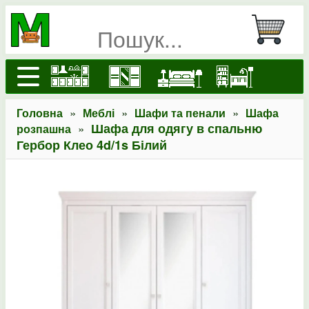
»
»
»
Головна
Меблі
Шафи та пенали
Шафа
»
Шафа для одягу в спальню
розпашна
Гербор Клео 4d/1s Білий