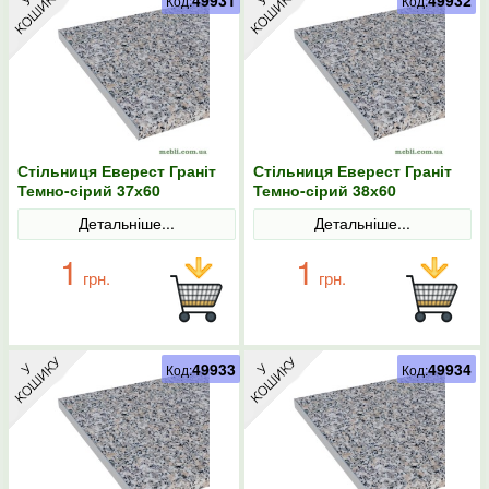
49931
49932
Код:
Код:
Стільниця Еверест Граніт
Стільниця Еверест Граніт
Темно-сірий 37х60
Темно-сірий 38х60
Детальніше...
Детальніше...
1
1
грн.
грн.
49933
49934
Код:
Код: