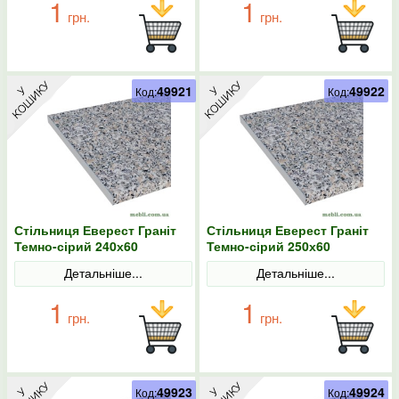
1
1
грн.
грн.
49921
49922
Код:
Код:
Стільниця Еверест Граніт
Стільниця Еверест Граніт
Темно-сірий 240х60
Темно-сірий 250х60
Детальніше...
Детальніше...
1
1
грн.
грн.
49923
49924
Код:
Код: