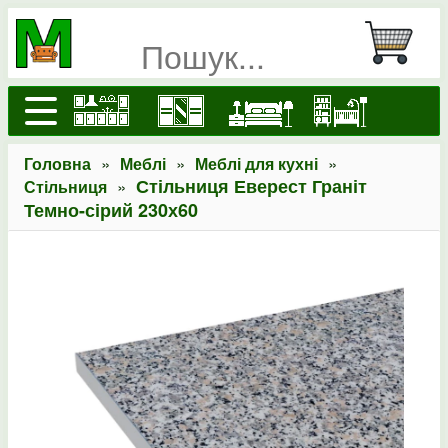
»
»
»
Головна
Меблі
Меблі для кухні
»
Стільниця Еверест Граніт
Стільниця
Темно-сірий 230х60