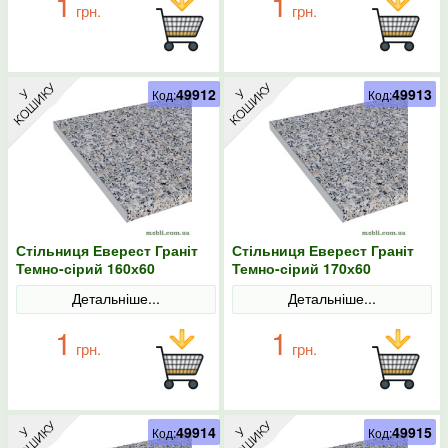
1
1
грн.
грн.
49912
49913
Код:
Код:
Стільниця Еверест Граніт
Стільниця Еверест Граніт
Темно-сірий 160х60
Темно-сірий 170х60
Детальніше...
Детальніше...
1
1
грн.
грн.
49914
49915
Код:
Код: