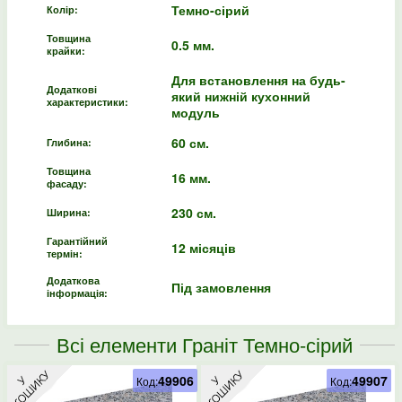
Темно-сірий
Колір:
Товщина
0.5 мм.
крайки:
Для встановлення на будь-
Додаткові
який нижній кухонний
характеристики:
модуль
60 см.
Глибина:
Товщина
16 мм.
фасаду:
230 см.
Ширина:
Гарантійний
12 місяців
термін:
Додаткова
Під замовлення
інформація:
Всі елементи Граніт Темно-сірий
49906
49907
Код:
Код: