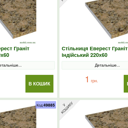
рест Граніт
Стільниця Еверест Граніт
0х60
Індійський 220х60
етальніше...
Детальніше...
1
грн.
В КОШИК
49885
Код: