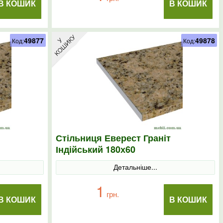
В КОШИК
В КОШИК
49877
49878
Код:
Код:
Стільниця Еверест Граніт
Індійський 180х60
Детальніше...
1
грн.
В КОШИК
В КОШИК