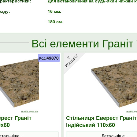
арактеристики:
Для встановлення на будь-який нижній 
аду:
16 мм.
180 см.
Всі елементи Граніт
49870
Код:
рест Граніт
Стільниця Еверест Граніт
0х60
Індійський 110х60
етальніше...
Детальніше...