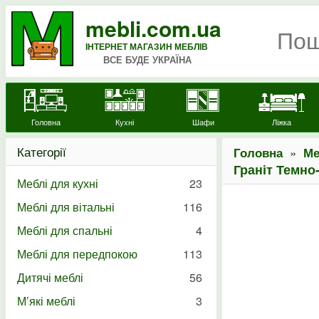
mebli.com.ua
ІНТЕРНЕТ МАГАЗИН МЕБЛІВ
ВСЕ БУДЕ УКРАЇНА
Головна
Кухні
Шафи
Ліжка
Категорії
»
Головна
Ме
Граніт Темно
Меблі для кухні
23
Меблі для вітальні
116
Меблі для спальні
4
Меблі для передпокою
113
Дитячі меблі
56
М’які меблі
3