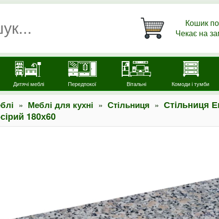
Кошик по
Чекає на з
Дитячі меблі
Передпокої
Вітальні
Комоди і тумби
»
»
»
Стільниця Е
блі
Меблі для кухні
Стільниця
-сірий 180х60