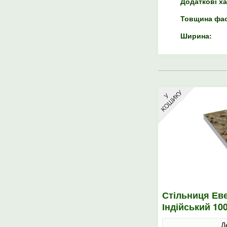
Додаткові х
Товщина фас
Ширина:
Стільниця Еве
Індійський 10
Д