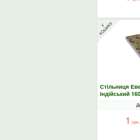
Стільниця Еве
Індійський 16
Д
1
грн.