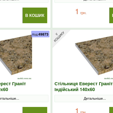
1
грн.
В КОШИК
49873
Код:
рест Граніт
Стільниця Еверест Граніт
0х60
Індійський 140х60
етальніше...
Детальніше...
1
грн.