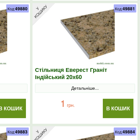
49880
49881
Код:
Код:
Стільниця Еверест Граніт
Індійський 20х60
Детальніше...
1
грн.
В КОШИК
В КОШИК
49883
49884
Код:
Код: