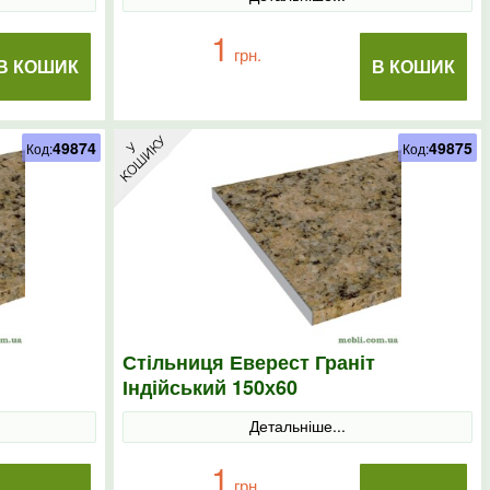
1
грн.
В КОШИК
В КОШИК
49874
49875
Код:
Код:
Стільниця Еверест Граніт
Індійський 150х60
Детальніше...
1
грн.