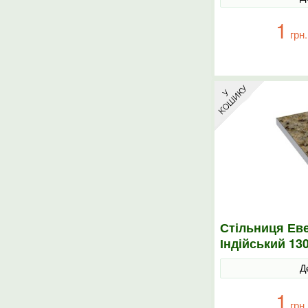
1
грн.
Стільниця Еве
Індійський 13
Д
1
грн.