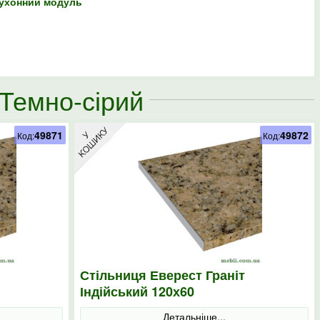
кухонний модуль
 Темно-сірий
49871
49872
Код:
Код:
Стільниця Еверест Граніт
Індійський 120х60
Детальніше...