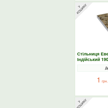
Стільниця Еве
Індійський 19
Д
1
грн.