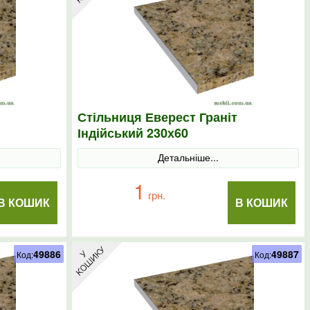
Стільниця Еверест Граніт
Індійський 230х60
Детальніше...
1
грн.
В КОШИК
В КОШИК
49886
49887
Код:
Код: