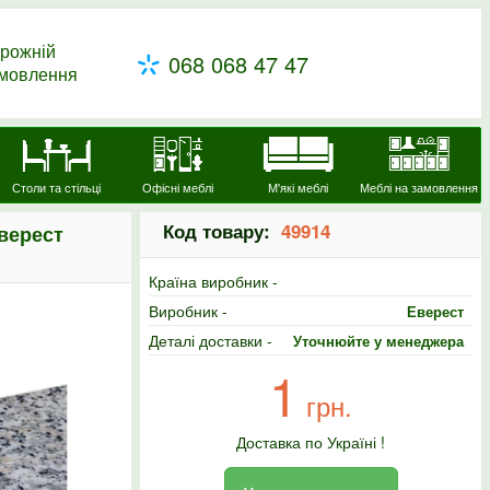
рожній
068 068 47 47
амовлення
Столи та стільці
Офісні меблі
М'які меблі
Меблі на замовлення
Код товару:
49914
верест
Країна виробник -
Виробник -
Еверест
Деталі доставки -
Уточнюйте у менеджера
1
грн.
Доставка по Україні !