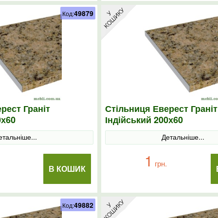
49879
Код:
рест Граніт
Стільниця Еверест Граніт
0х60
Індійський 200х60
етальніше...
Детальніше...
1
грн.
В КОШИК
49882
Код: