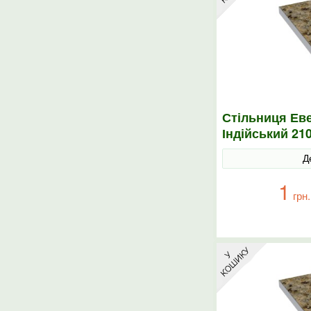
Стільниця Еве
Індійський 21
Д
1
грн.