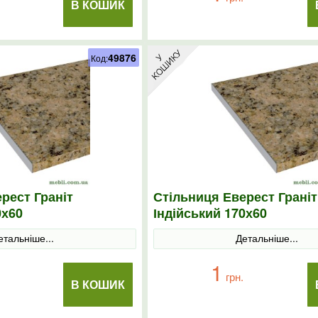
В КОШИК
49876
Код:
рест Граніт
Стільниця Еверест Граніт
0х60
Індійський 170х60
етальніше...
Детальніше...
1
грн.
В КОШИК