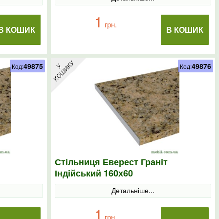
1
грн.
В КОШИК
В КОШИК
49875
49876
Код:
Код:
Стільниця Еверест Граніт
Індійський 160х60
Детальніше...
1
грн.