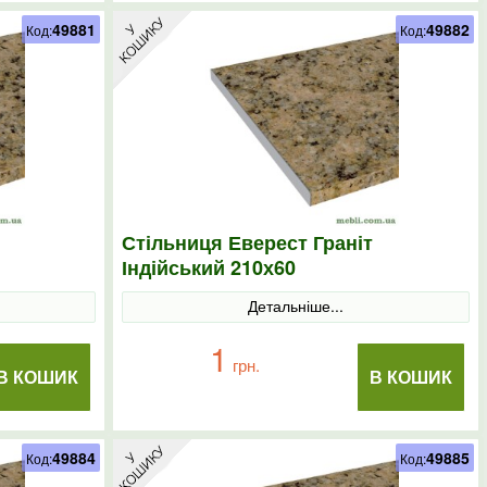
49881
49882
Код:
Код:
Стільниця Еверест Граніт
Індійський 210х60
Детальніше...
1
грн.
В КОШИК
В КОШИК
49884
49885
Код:
Код: