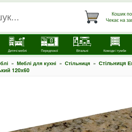
Кошик по
Чекає на з
Дитячі меблі
Передпокої
Вітальні
Комоди і тумби
»
»
»
Стільниця Е
блі
Меблі для кухні
Стільниця
ький 120х60