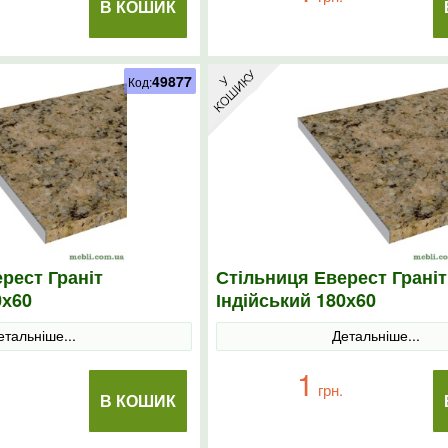
В КОШИК
49877
Код:
рест Граніт
Стільниця Еверест Граніт
0х60
Індійський 180х60
етальніше...
Детальніше...
1
грн.
В КОШИК