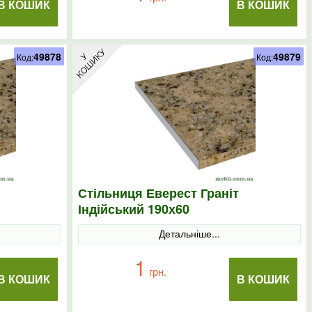
В КОШИК
В КОШИК
49878
49879
Код:
Код:
Стільниця Еверест Граніт
Індійський 190х60
Детальніше...
1
грн.
В КОШИК
В КОШИК