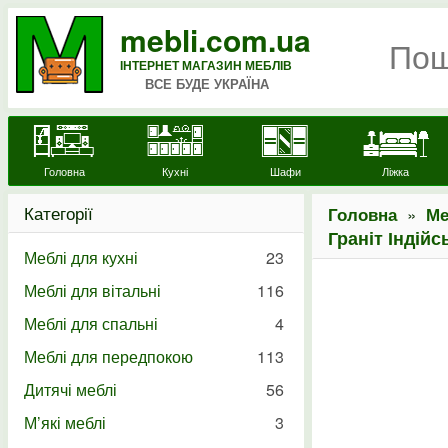
mebli.com.ua
ІНТЕРНЕТ МАГАЗИН МЕБЛІВ
ВСЕ БУДЕ УКРАЇНА
Головна
Кухні
Шафи
Ліжка
Категорії
»
Головна
Ме
Граніт Індійс
Меблі для кухні
23
Меблі для вітальні
116
Меблі для спальні
4
Меблі для передпокою
113
Дитячі меблі
56
М’які меблі
3