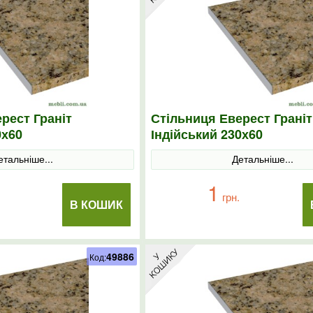
рест Граніт
Стільниця Еверест Граніт
0х60
Індійський 230х60
етальніше...
Детальніше...
1
грн.
В КОШИК
49886
Код: