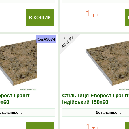
1
грн.
В КОШИК
49874
Код:
рест Граніт
Стільниця Еверест Граніт
0х60
Індійський 150х60
етальніше...
Детальніше...
1
грн.