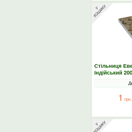
Стільниця Еве
Індійський 20
Д
1
грн.