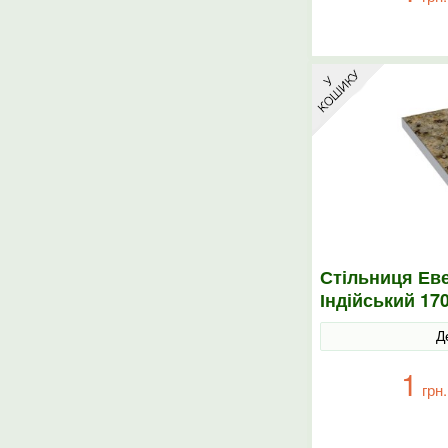
Стільниця Еве
Індійський 17
Д
1
грн.