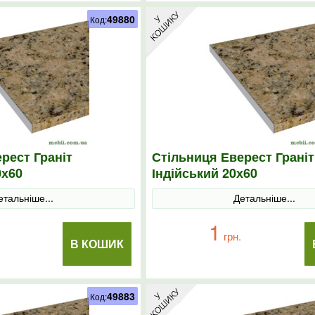
49880
Код:
рест Граніт
Стільниця Еверест Граніт
0х60
Індійський 20х60
етальніше...
Детальніше...
1
грн.
В КОШИК
49883
Код: