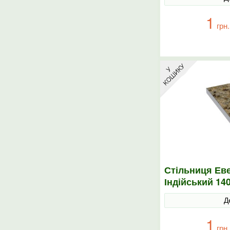
1
грн.
Стільниця Еве
Індійський 14
Д
1
грн.