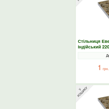
Стільниця Еве
Індійський 22
Д
1
грн.