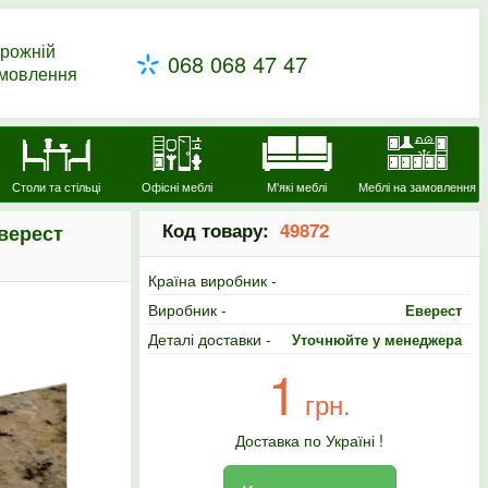
рожній
068 068 47 47
амовлення
Столи та стільці
Офісні меблі
М'які меблі
Меблі на замовлення
Код товару:
49872
верест
Країна виробник -
Виробник -
Еверест
Деталі доставки -
Уточнюйте у менеджера
1
грн.
Доставка по Україні !