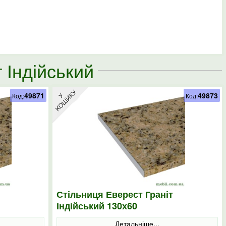
 Індійський
49871
49873
Код:
Код:
Стільниця Еверест Граніт
Індійський 130х60
Детальніше...