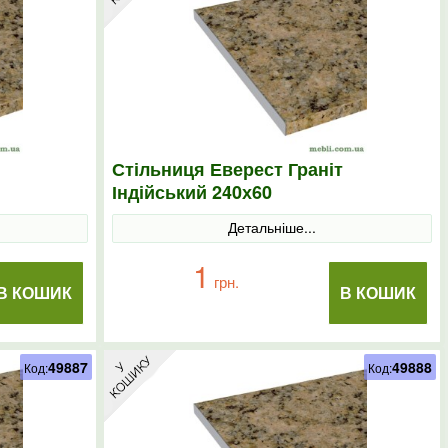
Стільниця Еверест Граніт
Індійський 240х60
Детальніше...
1
грн.
В КОШИК
В КОШИК
49887
49888
Код:
Код: