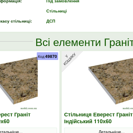
нформація:
Під замовлення
Стільниці
касу стільниці:
ДСП
Всі елементи Граніт
49870
Код:
рест Граніт
Стільниця Еверест Граніт
0х60
Індійський 110х60
етальніше...
Детальніше...