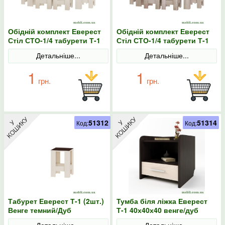
Обідній комплект Еверест
Обідній комплект Еверест
Стіл СТО-1/4 табурети Т-1
Стіл СТО-1/4 табурети Т-1
Венге темний/Дуб
Дуб сонома
Детальніше...
Детальніше...
молочний
1
1
грн.
грн.
51312
51314
Код:
Код:
Табурет Еверест Т-1 (2шт.)
Тумба біля ліжка Еверест
Венге темний/Дуб
Т-1 40х40х40 венге/дуб
молочний
молочний
Детальніше...
Детальніше...