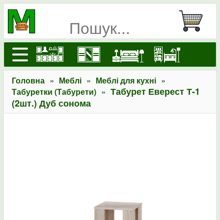
»
»
»
Головна
Меблі
Меблі для кухні
»
Табурет Еверест Т-1
Табуретки (Табурети)
(2шт.) Дуб сонома