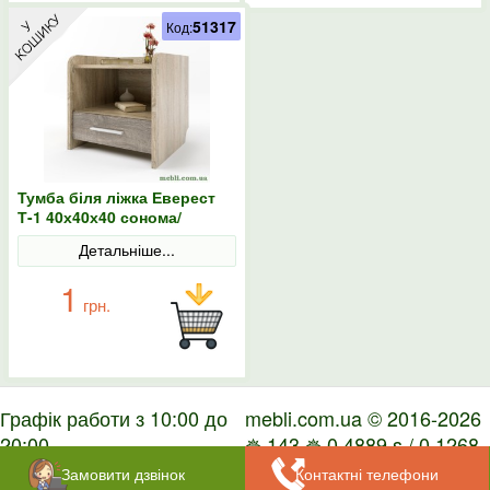
51317
Код:
Тумба біля ліжка Еверест
Т-1 40х40х40 сонома/
трюфель
Детальніше...
1
грн.
Графік работи з 10:00 до
mebli.com.ua © 2016-2026
20:00
✵ 143 ✵ 0.4889 s / 0.1268
s
Замовити дзвінок
Контактні телефони