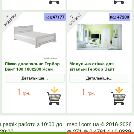
47177
47200
Код:
Код:
Ліжко двоспальне Гербор
Модульна стінка для
Вайт 180 180x200 Ясен
вітальні Гербор Вайт
сніжний/Сосна срібна
N100001 Ясен сніжний/
Детальніше...
Детальніше...
Сосна срібна
1
1
грн.
грн.
Графік работи з 10:00 до
mebli.com.ua © 2016-2026
20:00
✵ 271 ✵ 0.4761 s / 0.0839