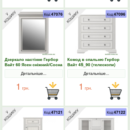
47076
47096
Код:
Код:
Дзеркало настінне Гербор
Комод в спальню Гербор
Вайт 60 Ясен сніжний/Сосна
Вайт 4S_90 (телескопи)
срібна
Ясен сніжний/Сосна срібна
Детальніше...
Детальніше...
1
1
грн.
грн.
47121
47122
Код:
Код: