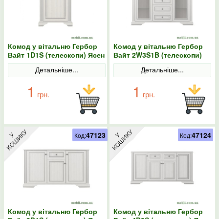
Комод у вітальню Гербор
Комод у вітальню Гербор
Вайт 1D1S (телескопи) Ясен
Вайт 2W3S1B (телескопи)
сніжний/Сосна срібна
Ясен сніжний/Сосна срібна
Детальніше...
Детальніше...
1
1
грн.
грн.
47123
47124
Код:
Код:
Комод у вітальню Гербор
Комод у вітальню Гербор