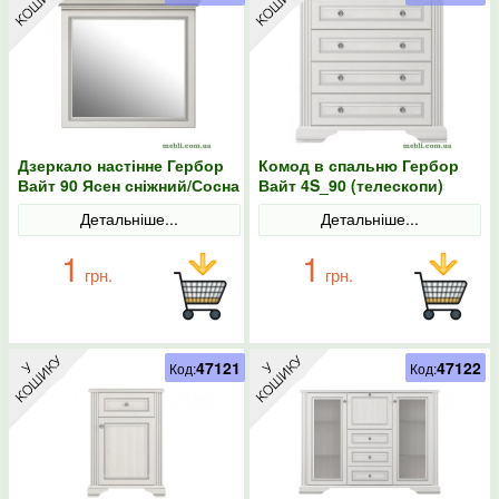
Дзеркало настінне Гербор
Комод в спальню Гербор
Вайт 90 Ясен сніжний/Сосна
Вайт 4S_90 (телескопи)
срібна
Ясен сніжний/Сосна срібна
Детальніше...
Детальніше...
1
1
грн.
грн.
47121
47122
Код:
Код: