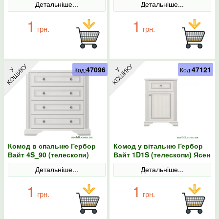
Детальніше...
Детальніше...
1
1
грн.
грн.
47096
47121
Код:
Код:
Комод в спальню Гербор
Комод у вітальню Гербор
Вайт 4S_90 (телескопи)
Вайт 1D1S (телескопи) Ясен
Ясен сніжний/Сосна срібна
сніжний/Сосна срібна
Детальніше...
Детальніше...
1
1
грн.
грн.