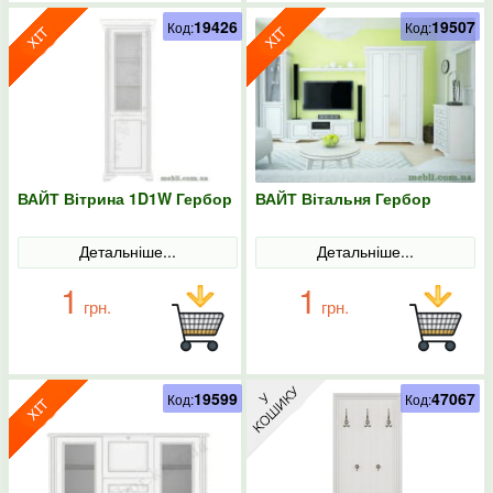
19426
19507
Код:
Код:
ВАЙТ Вітрина 1D1W Гербор
ВАЙТ Вітальня Гербор
Детальніше...
Детальніше...
1
1
грн.
грн.
19599
47067
Код:
Код: