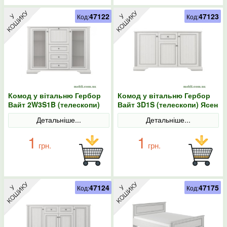
47122
47123
Код:
Код:
Комод у вітальню Гербор
Комод у вітальню Гербор
Вайт 2W3S1B (телескопи)
Вайт 3D1S (телескопи) Ясен
Ясен сніжний/Сосна срібна
сніжний/Сосна срібна
Детальніше...
Детальніше...
1
1
грн.
грн.
47124
47175
Код:
Код: