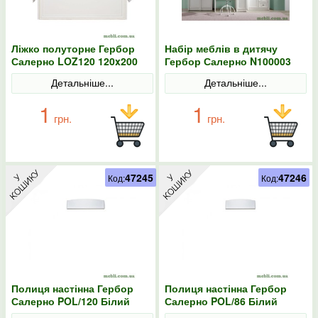
Ліжко полуторне Гербор
Набір меблів в дитячу
Салерно LOZ120 120x200
Гербор Салерно N100003
Білий
Білий
Детальніше...
Детальніше...
1
1
грн.
грн.
47245
47246
Код:
Код:
Полиця настінна Гербор
Полиця настінна Гербор
Салерно POL/120 Білий
Салерно POL/86 Білий