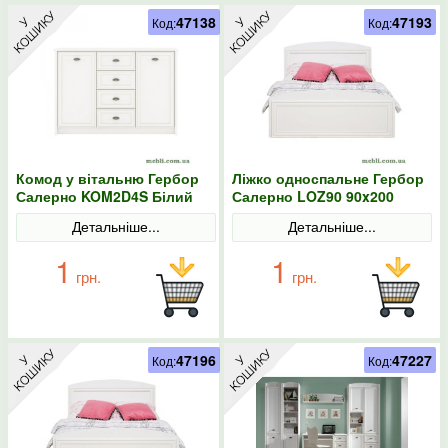
47138
47193
Код:
Код:
Комод у вітальню Гербор
Ліжко односпальне Гербор
Салерно KOM2D4S Білий
Салерно LOZ90 90x200
Білий
Детальніше...
Детальніше...
1
1
грн.
грн.
47196
47227
Код:
Код: