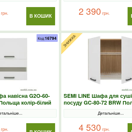
2 390
грн.
грн.
В КОШИК
16794
Код:
фа навісна G2O-60-
SEMI LINE Шафа для суш
Польща колір-білий
посуду GC-80-72 BRW По
колір-білий
етальніше...
Детальніше...
4 530
грн.
грн.