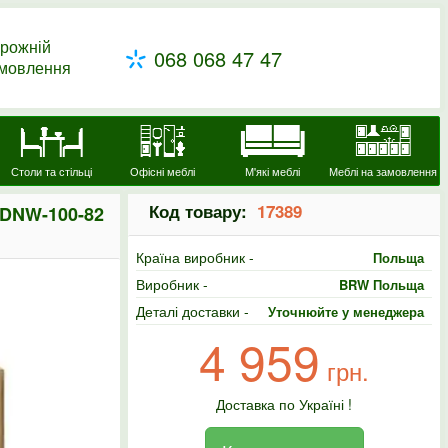
рожній
068 068 47 47
амовлення
Столи та стільці
Офісні меблі
М'які меблі
Меблі на замовлення
Код товару:
17389
 DNW-100-82
Країна виробник -
Польща
Виробник -
BRW Польща
Деталі доставки -
Уточнюйте у менеджера
4 959
грн.
Доставка по Україні !