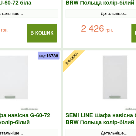
-60-72 біла
BRW Польща колір-білий
етальніше...
Детальніше...
2 426
грн.
грн.
В КОШИК
16788
Код:
а навісна G-60-72
SEMI LINE Шафа навісна 
олір-білий
BRW Польща колір-білий
етальніше...
Детальніше...