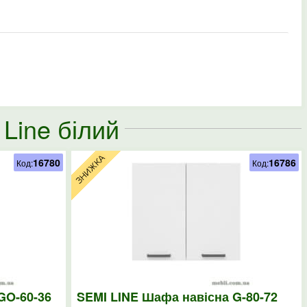
Line білий
16780
16786
Код:
Код:
GO-60-36
SEMI LINE Шафа навісна G-80-72