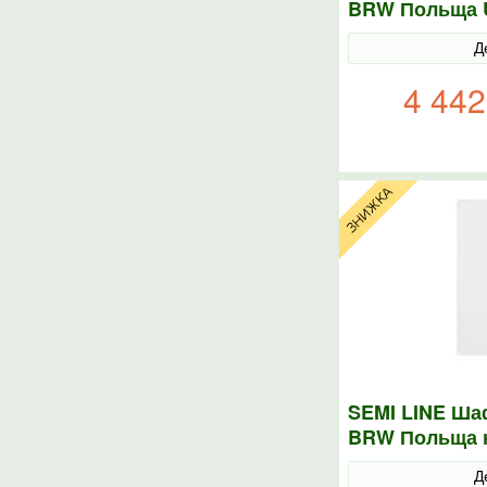
BRW Польща U
Д
4 442
SEMI LINE Шаф
BRW Польща к
Д