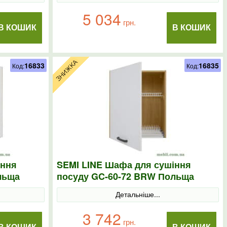
5 034
грн.
В КОШИК
В КОШИК
16833
16835
Код:
Код:
іння
SEMI LINE Шафа для сушіння
льща
посуду GC-60-72 BRW Польща
колір-білий
Детальніше...
3 742
грн.