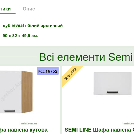
тики
Опис
дуб reveal / білий арктичний
90 х 82 х 49,5 см.
Всі елементи Semi 
16752
Код:
фа навісна кутова
SEMI LINE Шафа навісна 