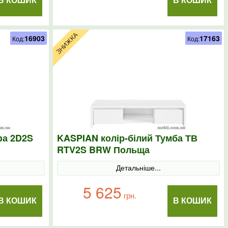
В КОШИК
В КОШИК
16903
17163
Код:
Код:
фа 2D2S
KASPIAN колір-білий Тумба ТВ
RTV2S BRW Польща
Детальніше...
5 625
грн.
В КОШИК
В КОШИК