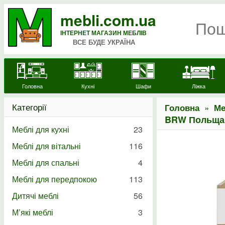
mebli.com.ua
ІНТЕРНЕТ МАГАЗИН МЕБЛІВ
ВСЕ БУДЕ УКРАЇНА
Головна
Кухні
Шафи
Ліжка
Категорії
»
Головна
Ме
BRW Польща 
Меблі для кухні
23
Меблі для вітальні
116
Меблі для спальні
4
Меблі для передпокою
113
Дитячі меблі
56
М’які меблі
3