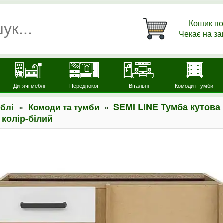
Кошик по
Чекає на з
Дитячі меблі
Передпокої
Вітальні
Комоди і тумби
»
»
SEMI LINE Тумба кутова
блі
Комоди та тумби
колір-білий