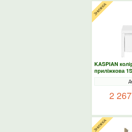
KASPIAN колі
приліжкова 1
Д
2 267