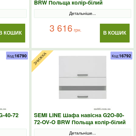
BRW Польща колір-білий
Детальніше...
3 616
грн.
В КОШИК
В КОШИК
16790
16792
Код:
Код:
G-40-72
SEMI LINE Шафа навісна G2O-80-
72-OV-O BRW Польща колір-білий
Детальніше...