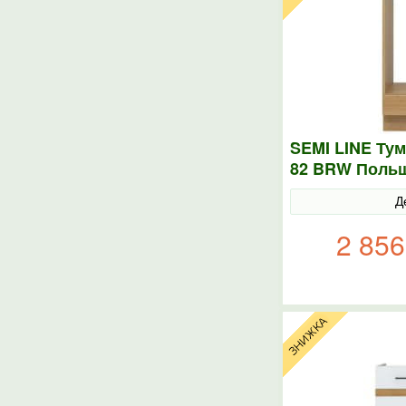
SEMI LINE Тум
82 BRW Поль
Д
2 856