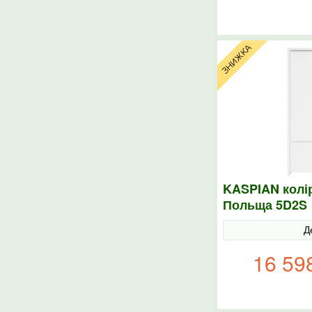
KASPIAN колі
Польща 5D2S
Д
16 59