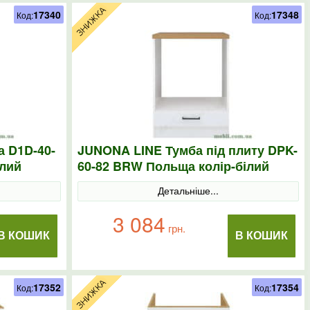
17340
17348
Код:
Код:
 D1D-40-
JUNONA LINE Тумба під плиту DPK-
ілий
60-82 BRW Польща колір-білий
Детальніше...
3 084
грн.
В КОШИК
В КОШИК
17352
17354
Код:
Код: