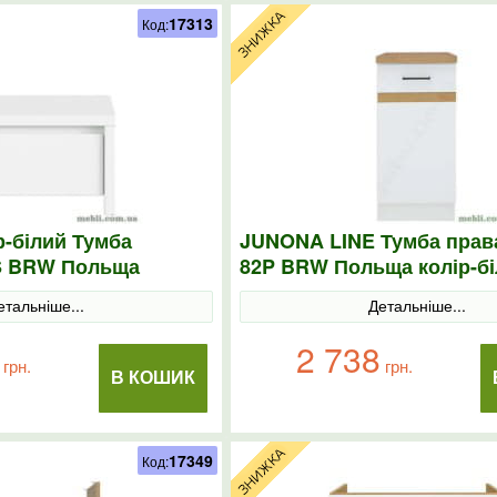
17313
Код:
р-білий Тумба
JUNONA LINE Тумба права
S BRW Польща
82P BRW Польща колір-б
етальніше...
Детальніше...
2 738
грн.
грн.
В КОШИК
17349
Код: