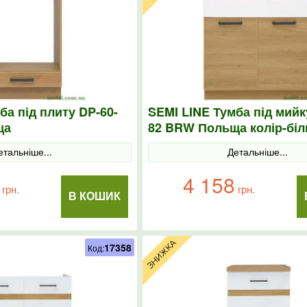
ба під плиту DP-60-
SEMI LINE Тумба під мийк
ща
82 BRW Польща колір-біл
етальніше...
Детальніше...
4 158
грн.
грн.
В КОШИК
17358
Код: