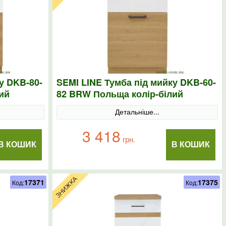
у DKB-80-
SEMI LINE Тумба під мийку DKB-60-
ий
82 BRW Польща колір-білий
Детальніше...
3 418
грн.
В КОШИК
В КОШИК
17371
17375
Код:
Код: