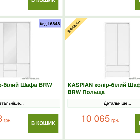
В КОШИК
16848
Код:
р-білий Шафа BRW
KASPIAN колір-білий Ша
BRW Польща
етальніше...
Детальніше...
8
10 065
грн.
грн.
В КОШИК