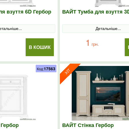
ля взуття 6D Гербор
ВАЙТ Тумба для взуття 3
етальніше...
Детальніше...
1
грн.
В КОШИК
17563
Код:
 Гербор
ВАЙТ Стінка Гербор