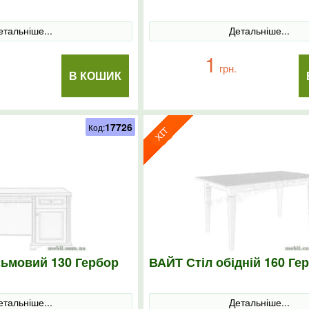
етальніше...
Детальніше...
1
грн.
В КОШИК
17726
Код:
сьмовий 130 Гербор
ВАЙТ Стіл обідній 160 Ге
етальніше...
Детальніше...