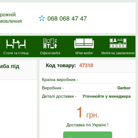
рожній
068 068 47 47
амовлення
Столи та стільці
Офісні меблі
М'які меблі
Меблі на замовлення
Код товару:
47318
мба під
Країна виробник -
Виробник -
Gerbor
Деталі доставки -
Уточнюйте у менеджера
1
грн.
Доставка по Україні !