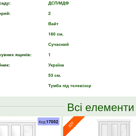
саду:
ДСП/МДФ
ерей:
2
Вайт
160 см.
Сучасний
сувних ящиків:
1
бник:
Україна
53 см.
Тумба під телевізор
Всі елементи
17052
Код: