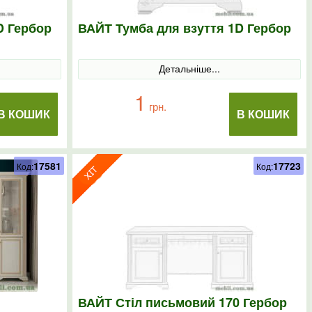
D Гербор
ВАЙТ Тумба для взуття 1D Гербор
Детальніше...
1
грн.
В КОШИК
В КОШИК
17581
17723
Код:
Код:
ВАЙТ Стіл письмовий 170 Гербор