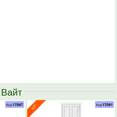
 Вайт
17067
17091
Код:
Код: