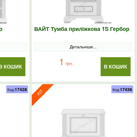
р
ВАЙТ Тумба приліжкова 1S Гербор
Детальніше...
1
грн.
В КОШИК
В КОШИК
17428
17436
Код:
Код: