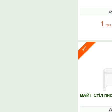
Д
1
грн.
ВАЙТ Стіл пи
Д