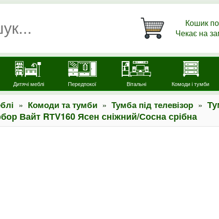
Кошик по
Чекає на з
Дитячі меблі
Передпокої
Вітальні
Комоди і тумби
»
»
»
Ту
блі
Комоди та тумби
Тумба під телевізор
рбор Вайт RТV160 Ясен сніжний/Сосна срібна