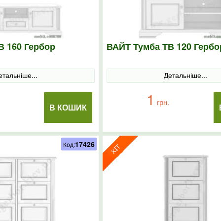
В 160 Гербор
ВАЙТ Тумба ТВ 120 Гербо
етальніше...
Детальніше...
1
грн.
В КОШИК
17426
Код: