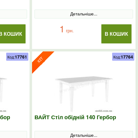
Детальніше...
1
грн.
В КОШИК
В КОШИК
17761
17764
Код:
Код:
рбор
ВАЙТ Стіл обідній 140 Гербор
Детальніше...