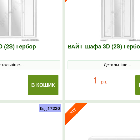
 (2S) Гербор
ВАЙТ Шафа 3D (2S) Герб
етальніше...
Детальніше...
1
грн.
В КОШИК
17220
Код: