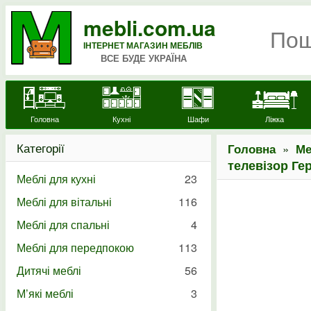
mebli.com.ua
ІНТЕРНЕТ МАГАЗИН МЕБЛІВ
ВСЕ БУДЕ УКРАЇНА
Головна
Кухні
Шафи
Ліжка
Категорії
»
Головна
Ме
телевізор Ге
Меблі для кухні
23
Меблі для вітальні
116
Меблі для спальні
4
Меблі для передпокою
113
Дитячі меблі
56
М’які меблі
3