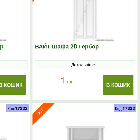
ор
ВАЙТ Шафа 2D Гербор
Детальніше...
1
грн.
В КОШИК
В КОШИК
17222
17332
Код:
Код: