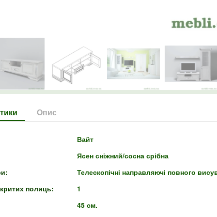
тики
Опис
Вайт
Ясен сніжний/сосна срібна
ри:
Телескопічні направляючі повного вису
дкритих полиць:
1
45 см.