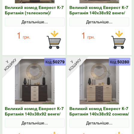
Великий комод Еверест К-7
Великий комод Еверест К-7
Британія (телескопи)/
Британія 140х38х92 венге/
Дзеркало Британія сонома/
дуб молочний (роликові)
Детальніше...
Детальніше...
трюфель
1
1
грн.
грн.
50279
50280
Код:
Код:
Великий комод Еверест К-7
Великий комод Еверест К-7
Британія 140х38х92 венге/
Британія 140х38х92 сонома/
дуб молочний
трюфель (роликові)
Детальніше...
Детальніше...
(телескопічні)