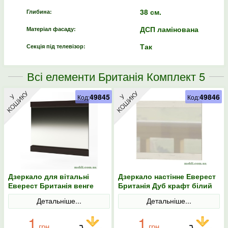
38 см.
Глибина:
ДСП ламінована
Матеріал фасаду:
Так
Секція під телевізор:
Всі елементи Британія Комплект 5
49845
49846
Код:
Код:
Дзеркало для вітальні
Дзеркало настінне Еверест
Еверест Британія венге
Британія Дуб крафт білий
темний
Детальніше...
Детальніше...
1
1
грн.
грн.