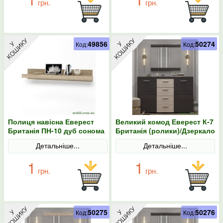
грн.
грн.
49856
50274
Код:
Код:
Полиця навісна Еверест
Великий комод Еверест К-7
Британія ПН-10 дуб сонома
Британія (ролики)/Дзеркало
Британія венге/дуб
Детальніше...
Детальніше...
молочний
1
1
грн.
грн.
50275
50276
Код:
Код: