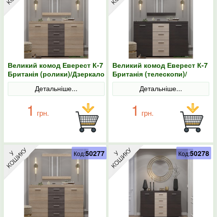
Великий комод Еверест К-7
Великий комод Еверест К-7
Британія (ролики)/Дзеркало
Британія (телескопи)/
Британія сонома/трюфель
Дзеркало Британія венге/
Детальніше...
Детальніше...
дуб молочний
1
1
грн.
грн.
50277
50278
Код:
Код: