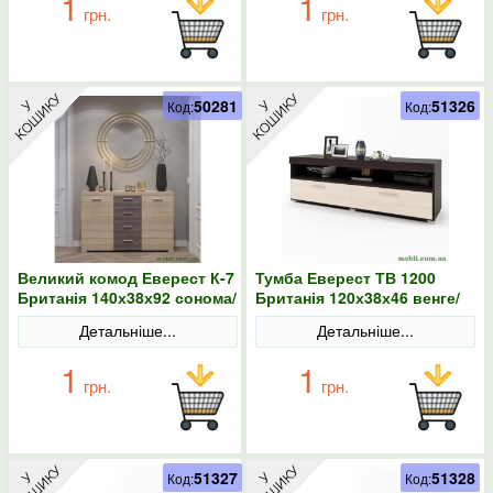
1
1
грн.
грн.
50281
51326
Код:
Код:
Великий комод Еверест К-7
Тумба Еверест ТВ 1200
Британія 140х38х92 сонома/
Британія 120х38х46 венге/
трюфель (телескопічні)
дуб молочний
Детальніше...
Детальніше...
1
1
грн.
грн.
51327
51328
Код:
Код: