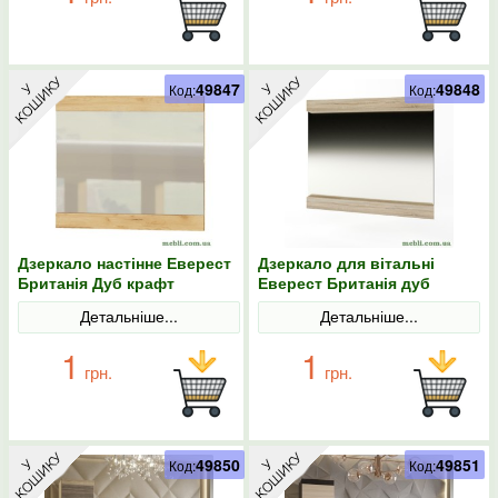
49847
49848
Код:
Код:
Дзеркало настінне Еверест
Дзеркало для вітальні
Британія Дуб крафт
Еверест Британія дуб
золотий
сонома
Детальніше...
Детальніше...
1
1
грн.
грн.
49850
49851
Код:
Код: