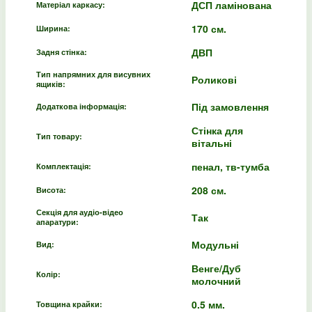
ДСП ламінована
Матеріал каркасу:
170 см.
Ширина:
ДВП
Задня стінка:
Тип напрямних для висувних
Роликові
ящиків:
Під замовлення
Додаткова інформація:
Стінка для
Тип товару:
вітальні
пенал, тв-тумба
Комплектація:
208 см.
Висота:
Секція для аудіо-відео
Так
апаратури:
Модульні
Вид:
Венге/Дуб
Колір:
молочний
0.5 мм.
Товщина крайки: