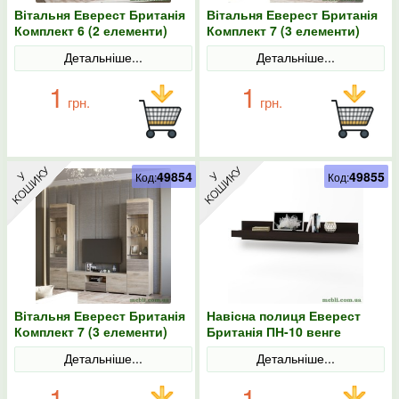
Вітальня Еверест Британія
Вітальня Еверест Британія
Комплект 6 (2 елементи)
Комплект 7 (3 елементи)
сонома/трюфель
венге/дуб молочний
Детальніше...
Детальніше...
1
1
грн.
грн.
49854
49855
Код:
Код:
Вітальня Еверест Британія
Навісна полиця Еверест
Комплект 7 (3 елементи)
Британія ПН-10 венге
сонома/трюфель
темний
Детальніше...
Детальніше...
1
1