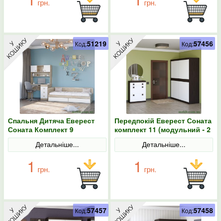
грн.
грн.
51219
57456
Код:
Код:
Спальня Дитяча Еверест
Передпокій Еверест Соната
Соната Комплект 9
комплект 11 (модульний - 2
(модульна - 3 елементи)
елементи) венге темний/
Детальніше...
Детальніше...
дуб сонома/білий
білий
1
1
грн.
грн.
57457
57458
Код:
Код: