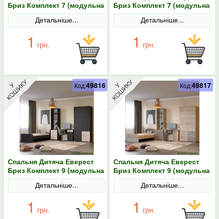
Бриз Комплект 7 (модульна
Бриз Комплект 7 (модульна
- 4 елементи) венге/дуб
- 4 елементи) сонома/
Детальніше...
Детальніше...
молочний
трюфель
1
1
грн.
грн.
49816
49817
Код:
Код:
Спальня Дитяча Еверест
Спальня Дитяча Еверест
Бриз Комплект 9 (модульна
Бриз Комплект 9 (модульна
- 4 елементи) венге/дуб
- 4 елементи) сонома/
Детальніше...
Детальніше...
молочний
трюфель
1
1
грн.
грн.