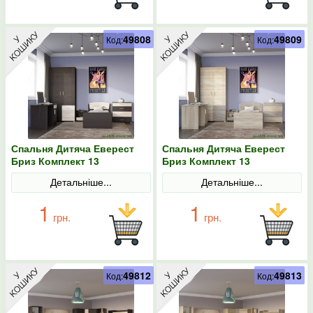
49808
49809
Код:
Код:
Спальня Дитяча Еверест
Спальня Дитяча Еверест
Бриз Комплект 13
Бриз Комплект 13
(модульна - 5 елементів)
(модульна - 5 елементів)
Детальніше...
Детальніше...
венге/дуб молочний
сонома/трюфель
1
1
грн.
грн.
49812
49813
Код:
Код: