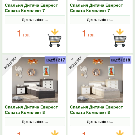
Спальня Дитяча Еверест
Спальня Дитяча Еверест
Соната Комплект 7
Соната Комплект 7
(модульна - 4 елементи)
(модульна - 4 елементи)
Детальніше...
Детальніше...
венге темний/білий
дуб сонома/білий
1
1
грн.
грн.
51217
51218
Код:
Код:
Спальня Дитяча Еверест
Спальня Дитяча Еверест
Соната Комплект 8
Соната Комплект 8
(модульна - 3 елементи)
(модульна - 3 елементи)
Детальніше...
Детальніше...
венге темний/білий
дуб сонома/білий
1
1