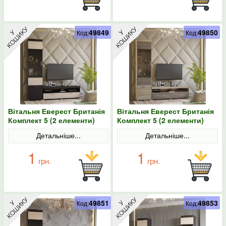
49849
49850
Код:
Код:
Вітальня Еверест Британія
Вітальня Еверест Британія
Комплект 5 (2 елементи)
Комплект 5 (2 елементи)
венге/дуб молочний
сонома/трюфель
Детальніше...
Детальніше...
1
1
грн.
грн.
49851
49853
Код:
Код: