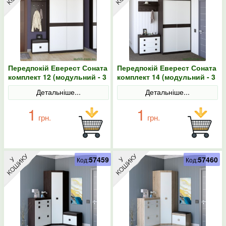
Передпокій Еверест Соната
Передпокій Еверест Соната
комплект 12 (модульний - 3
комплект 14 (модульний - 3
елементи) венге темний/
елементи) венге темний/
Детальніше...
Детальніше...
білий
білий
1
1
грн.
грн.
57459
57460
Код:
Код: