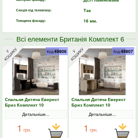
Так
Секція під телевізор:
16 мм.
Товщина фасаду:
Всі елементи Британія Комплект 6
49806
49807
Код:
Код:
Спальня Дитяча Еверест
Спальня Дитяча Еверест
Бриз Комплект 10
Бриз Комплект 10
(модульна - 2 елементи)
(модульна - 2 елементи)
Детальніше...
Детальніше...
венге/дуб молочний
сонома/трюфель
1
1
грн.
грн.