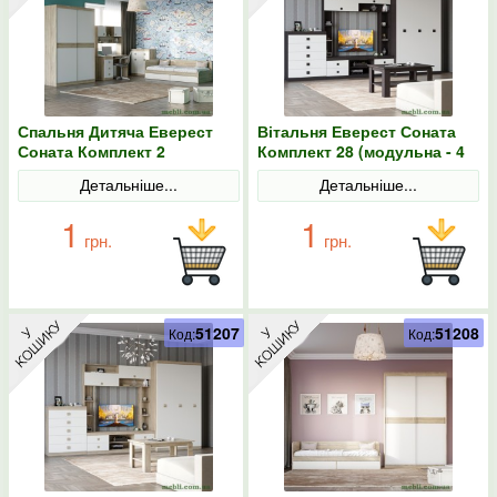
Спальня Дитяча Еверест
Вітальня Еверест Соната
Соната Комплект 2
Комплект 28 (модульна - 4
(модульна - 5 елементів)
елементи) венге темний/
Детальніше...
Детальніше...
дуб сонома/білий
білий
1
1
грн.
грн.
51207
51208
Код:
Код: