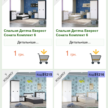
Спальня Дитяча Еверест
Спальня Дитяча Еверест
Соната Комплект 6
Соната Комплект 6
(модульна - 5 елементів)
(модульна - 5 елементів)
Детальніше...
Детальніше...
венге темний/білий
дуб сонома/білий
1
1
грн.
грн.
51215
51216
Код:
Код: