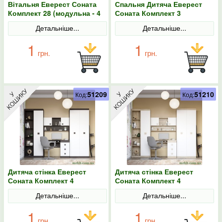
Вітальня Еверест Соната
Спальня Дитяча Еверест
Комплект 28 (модульна - 4
Соната Комплект 3
елементи) дуб сонома/
(модульна - 2 елементи)
Детальніше...
Детальніше...
білий
дуб сонома/білий
1
1
грн.
грн.
51209
51210
Код:
Код:
Дитяча стінка Еверест
Дитяча стінка Еверест
Соната Комплект 4
Соната Комплект 4
(модульна - 5 елементів)
(модульна - 5 елементів)
Детальніше...
Детальніше...
венге темний/білий
дуб сонома/білий
1
1
грн.
грн.