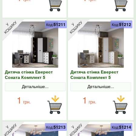
51211
51212
Код:
Код:
Дитяча стінка Еверест
Дитяча стінка Еверест
Соната Комплект 5
Соната Комплект 5
(модульна - 4 елементи)
(модульна - 4 елементи)
Детальніше...
Детальніше...
венге темний/білий
дуб сонома/білий
1
1
грн.
грн.
51213
51214
Код:
Код: