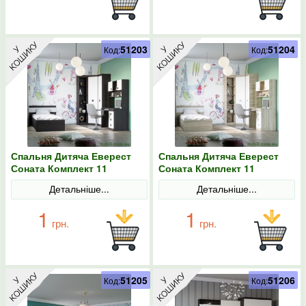
51203
51204
Код:
Код:
Спальня Дитяча Еверест
Спальня Дитяча Еверест
Соната Комплект 11
Соната Комплект 11
(модульна - 6 елементів)
(модульна - 6 елементів)
Детальніше...
Детальніше...
венге темний/білий
дуб сонома/білий
1
1
грн.
грн.
51205
51206
Код:
Код: