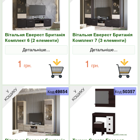
Вітальня Еверест Британія
Вітальня Еверест Британія
Комплект 6 (2 елементи)
Комплект 7 (3 елементи)
венге/дуб молочний
венге/дуб молочний
Детальніше...
Детальніше...
1
1
грн.
грн.
49854
50357
Код:
Код:
Вітальня Еверест Британія
Трюмо Соната Еверест