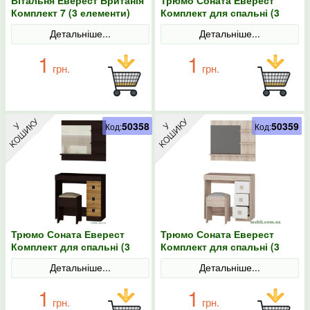
Комплект 7 (3 елементи)
Комплект для спальні (3
сонома/трюфель
елементи) венге темний/
Детальніше...
Детальніше...
білий
1
1
грн.
грн.
50358
50359
Код:
Код:
Трюмо Соната Еверест
Трюмо Соната Еверест
Комплект для спальні (3
Комплект для спальні (3
елементи) венге темний/дуб
елементи) дуб сонома/
Детальніше...
Детальніше...
крафт золотий
білий
1
1
грн.
грн.