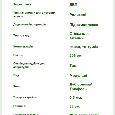
ДВП
Задня стінка:
Тип напрямних для висувних
Роликові
ящиків:
Під замовлення
Додаткова інформація:
Стінка для
Тип товару:
вітальні
пенал, тв-тумба
Комплектація:
208 см.
Висота:
Секція для аудіо-відео
Так
апаратури:
Модульні
Вид:
Дуб сонома/
Колір:
Трюфель
0.5 мм.
Товщина крайки:
38 см.
Глибина:
ДСП ламінована
Матеріал фасаду: