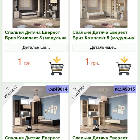
Спальня Дитяча Еверест
Спальня Дитяча Еверест
Бриз Комплект 5 (модульна
Бриз Комплект 5 (модульна
- 6 елементів) венге/дуб
- 6 елементів) сонома/
Детальніше...
Детальніше...
молочний
трюфель
1
1
грн.
грн.
49814
49815
Код:
Код:
Спальня Дитяча Еверест
Спальня Дитяча Еверест