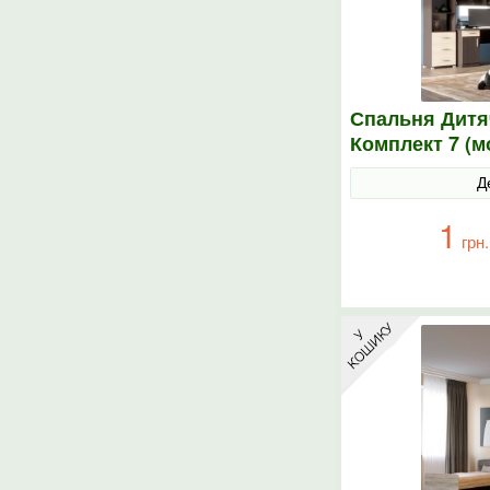
Спальня Дитя
Комплект 7 (м
елементи) ве
Д
1
грн.