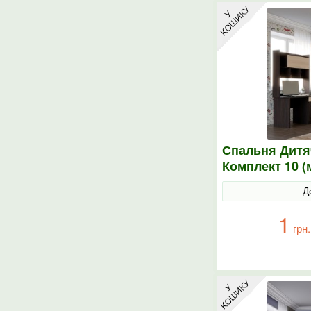
Спальня Дитя
Комплект 10 (
елементи) ве
Д
1
грн.