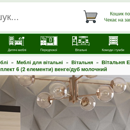
Кошик по
Чекає на з
Дитячі меблі
Передпокої
Вітальні
Комоди і тумби
»
»
»
Вітальня 
блі
Меблі для вітальні
Вітальня
плект 6 (2 елементи) венге/дуб молочний