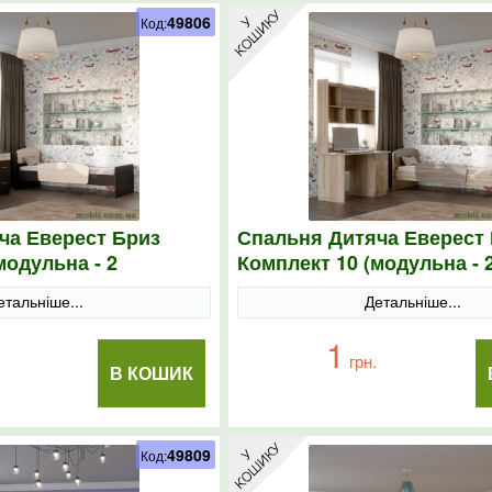
49806
Код:
ча Еверест Бриз
Спальня Дитяча Еверест
модульна - 2
Комплект 10 (модульна - 
нге/дуб молочний
елементи) сонома/трюфе
етальніше...
Детальніше...
1
грн.
В КОШИК
49809
Код: