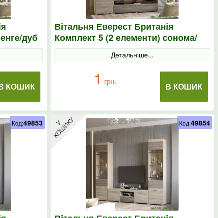
ія
Вітальня Еверест Британія
венге/дуб
Комплект 5 (2 елементи) сонома/
трюфель
Детальніше...
1
грн.
В КОШИК
В КОШИК
49853
49854
Код:
Код: