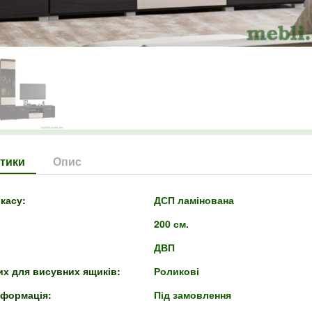
тики
Опис
касу:
ДСП ламінована
200 см.
:
ДВП
их для висувних ящиків:
Роликові
нформація:
Під замовлення