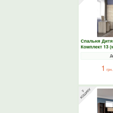
Спальня Дитя
Комплект 13 (
елементів) с
Д
1
грн.