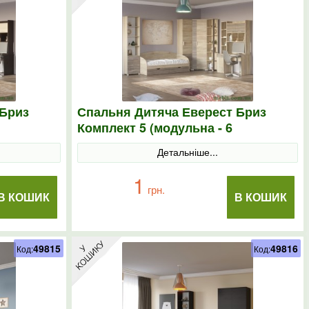
 Бриз
Спальня Дитяча Еверест Бриз
Комплект 5 (модульна - 6
лочний
елементів) сонома/трюфель
Детальніше...
1
грн.
В КОШИК
В КОШИК
49815
49816
Код:
Код: