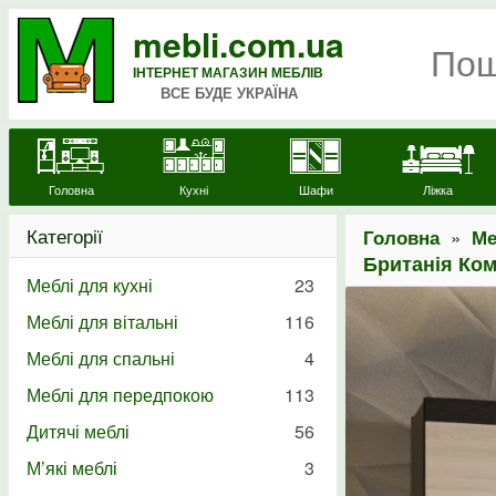
mebli.com.ua
ІНТЕРНЕТ МАГАЗИН МЕБЛІВ
ВСЕ БУДЕ УКРАЇНА
Головна
Кухні
Шафи
Ліжка
Категорії
»
Головна
Ме
Британія Ком
Меблі для кухні
23
Меблі для вітальні
116
Меблі для спальні
4
Меблі для передпокою
113
Дитячі меблі
56
М’які меблі
3