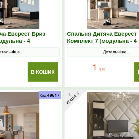
ча Еверест Бриз
Спальня Дитяча Еверест
одульна - 4
Комплект 7 (модульна - 4
нге/дуб молочний
елементи) сонома/трюфе
етальніше...
Детальніше...
1
грн.
В КОШИК
49817
Код: