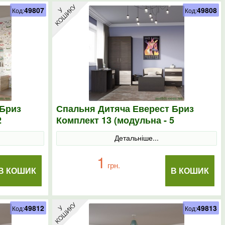
49807
49808
Код:
Код:
 Бриз
Спальня Дитяча Еверест Бриз
2
Комплект 13 (модульна - 5
ль
елементів) венге/дуб молочний
Детальніше...
1
грн.
В КОШИК
В КОШИК
49812
49813
Код:
Код: