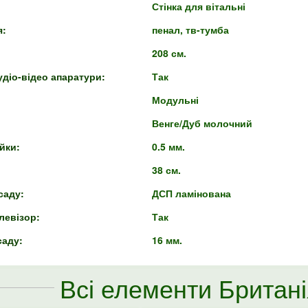
Стінка для вітальні
я:
пенал, тв-тумба
208 см.
удіо-відео апаратури:
Так
Модульні
Венге/Дуб молочний
йки:
0.5 мм.
38 см.
саду:
ДСП ламінована
елевізор:
Так
аду:
16 мм.
Всі елементи Британ