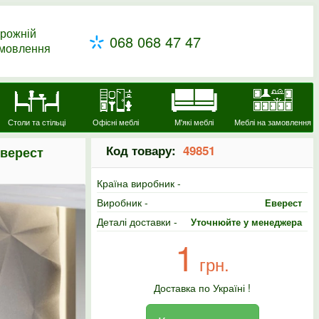
рожній
068 068 47 47
амовлення
Столи та стільці
Офісні меблі
М'які меблі
Меблі на замовлення
Код товару:
49851
Еверест
Країна виробник -
Виробник -
Еверест
Деталі доставки -
Уточнюйте у менеджера
1
грн.
Доставка по Україні !