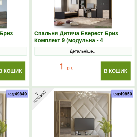
 Бриз
Спальня Дитяча Еверест Бриз
Комплект 9 (модульна - 4
ль
елементи) венге/дуб молочний
Детальніше...
1
грн.
В КОШИК
В КОШИК
49849
49850
Код:
Код: