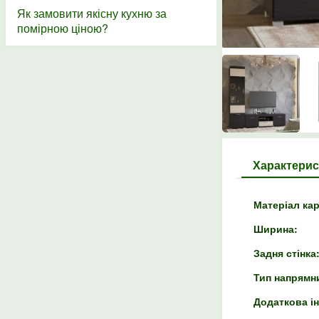
Як замовити якісну кухню за
помірною ціною?
Характерис
Матеріал кар
Ширина:
Задня стінка
Тип напрямн
Додаткова і