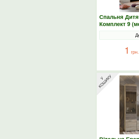
Спальня Дитя
Комплект 9 (м
елементи) со
Д
1
грн.