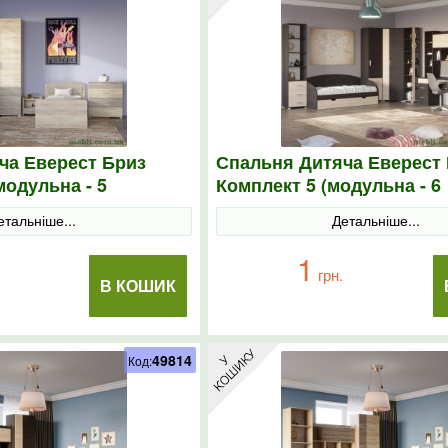
ча Еверест Бриз
Спальня Дитяча Еверест
модульна - 5
Комплект 5 (модульна - 6
онома/трюфель
елементів) венге/дуб мо
етальніше...
Детальніше...
1
грн.
В КОШИК
49814
Код: