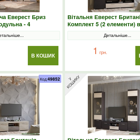
ча Еверест Бриз
Вітальня Еверест Британ
одульна - 4
Комплект 5 (2 елементи) 
нома/трюфель
молочний
етальніше...
Детальніше...
1
грн.
В КОШИК
49852
Код: