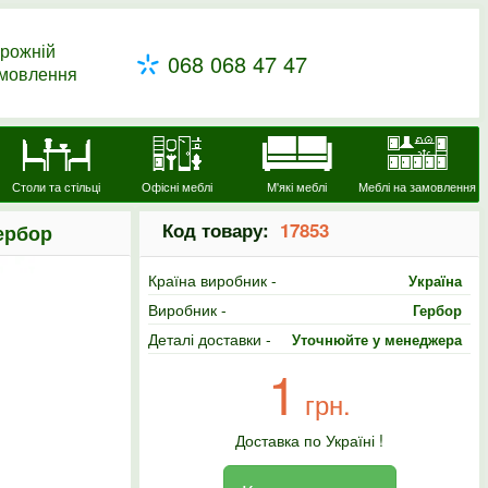
рожній
068 068 47 47
амовлення
Столи та стільці
Офісні меблі
М'які меблі
Меблі на замовлення
Код товару:
17853
ербор
Країна виробник -
Україна
Виробник -
Гербор
Деталі доставки -
Уточнюйте у менеджера
1
грн.
Доставка по Україні !