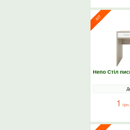
Непо Стіл пи
Д
1
грн.