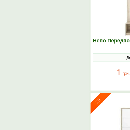
Непо Передпо
Д
1
грн.