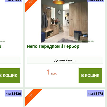
р
Непо Передпокій Гербор
Детальніше...
1
грн.
В КОШИК
В КОШИК
18436
18478
Код:
Код: