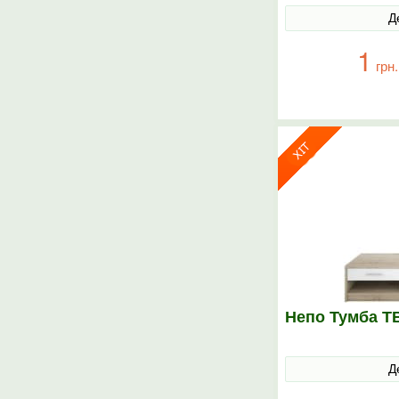
Д
1
грн.
Непо Тумба Т
Д