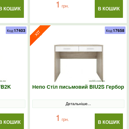
1
грн.
В КОШИК
В КОШИК
17403
17658
Код:
Код:
FB2K
Непо Стіл письмовий BIU2S Гербор
Детальніше...
1
грн.
В КОШИК
В КОШИК