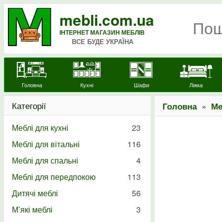
mebli.com.ua
ІНТЕРНЕТ МАГАЗИН МЕБЛІВ
ВСЕ БУДЕ УКРАЇНА
Головна
Кухні
Шафи
Ліжка
Категорії
»
Головна
Ме
Меблі для кухні
23
Меблі для вітальні
116
Меблі для спальні
4
Меблі для передпокою
113
Дитячі меблі
56
М’які меблі
3