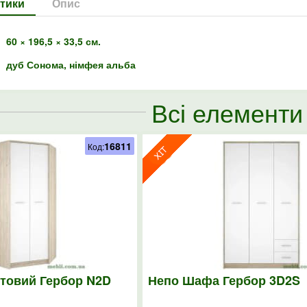
тики
Опис
60 × 196,5 × 33,5 см.
дуб Сонома, німфея альба
Всі елементи
16811
Код:
товий Гербор N2D
Непо Шафа Гербор 3D2S