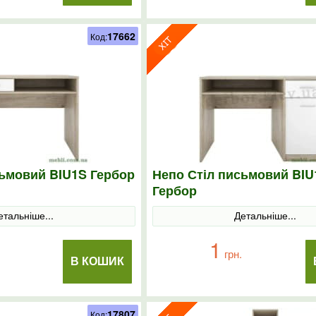
17662
Код:
сьмовий BIU1S Гербор
Непо Стіл письмовий BIU
Гербор
етальніше...
Детальніше...
1
грн.
В КОШИК
17807
Код: