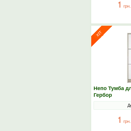
1
грн.
Непо Тумба д
Гербор
Д
1
грн.