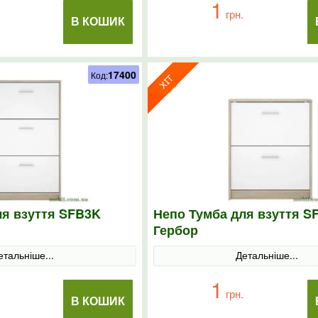
1
грн.
В КОШИК
17400
Код:
ля взуття SFB3K
Непо Тумба для взуття S
Гербор
етальніше...
Детальніше...
1
грн.
В КОШИК