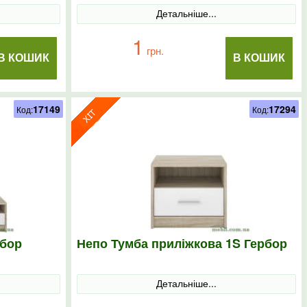
Детальніше...
1
грн.
В КОШИК
В КОШИК
17149
17294
Код:
Код:
рбор
Непо Тумба приліжкова 1S Гербор
Детальніше...