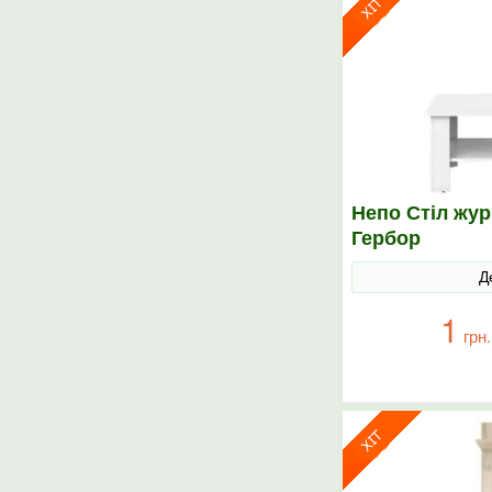
Непо Стіл жу
Гербор
Д
1
грн.