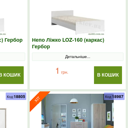
с) Гербор
Непо Ліжко LOZ-160 (каркас)
Гербор
Детальніше...
1
грн.
В КОШИК
В КОШИК
18805
18987
Код:
Код: