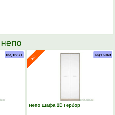
 непо
16871
16949
Код:
Код:
Непо Шафа 2D Гербор