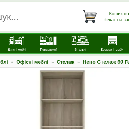
Кошик по
Чекає на з
Дитячі меблі
Передпокої
Вітальні
Комоди і тумби
»
»
»
Непо Стелаж 60 Г
блі
Офісні меблі
Стелаж