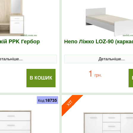
кій PPK Гербор
Непо Ліжко LOZ-90 (карка
етальніше...
Детальніше...
1
грн.
В КОШИК
18735
Код: