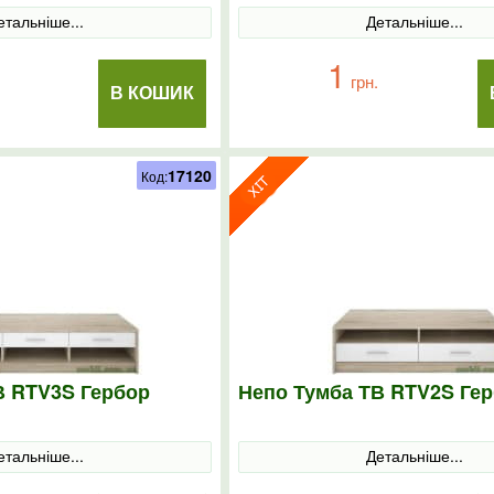
етальніше...
Детальніше...
1
грн.
В КОШИК
17120
Код:
В RTV3S Гербор
Непо Тумба ТВ RTV2S Ге
етальніше...
Детальніше...