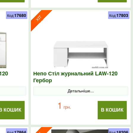
17680
17803
Код:
Код:
120
Непо Стіл журнальний LAW-120
Гербор
Детальніше...
1
грн.
В КОШИК
В КОШИК
17864
18206
Код:
Код: