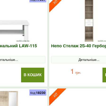
рнальний LAW-115
Непо Стелаж 2S-40 Гербо
етальніше...
Детальніше...
1
грн.
В КОШИК
18230
Код: