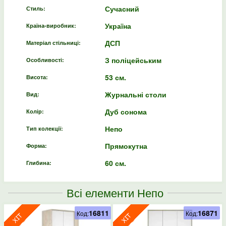
Сучасний
Стиль:
Україна
Країна-виробник:
ДСП
Матеріал стільниці:
З поліцейським
Особливості:
53 см.
Висота:
Журнальні столи
Вид:
Дуб сонома
Колір:
Непо
Тип колекції:
Прямокутна
Форма:
60 см.
Глибина:
Всі елементи Непо
16811
16871
Код:
Код: