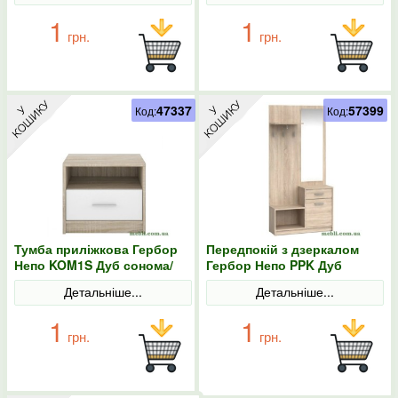
1
1
грн.
грн.
47337
57399
Код:
Код:
Тумба приліжкова Гербор
Передпокій з дзеркалом
Непо KOM1S Дуб сонома/
Гербор Непо PPK Дуб
Німфея альба
сонома
Детальніше...
Детальніше...
1
1
грн.
грн.