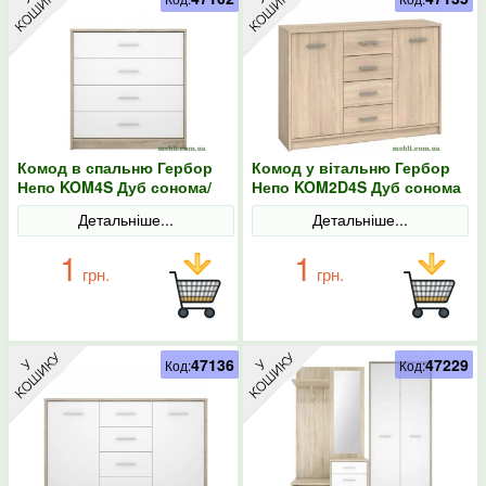
Комод в спальню Гербор
Комод у вітальню Гербор
Непо KOM4S Дуб сонома/
Непо KOM2D4S Дуб сонома
Німфея альба
Детальніше...
Детальніше...
1
1
грн.
грн.
47136
47229
Код:
Код: