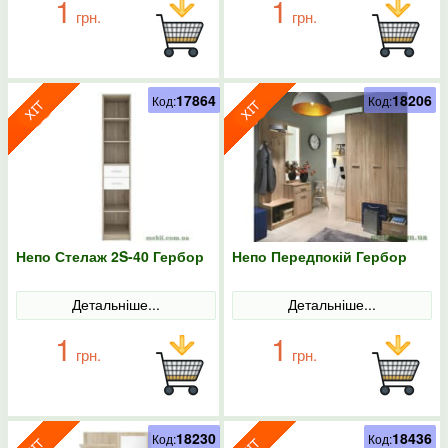
1
1
грн.
грн.
17864
18206
Код:
Код:
Непо Стелаж 2S-40 Гербор
Непо Передпокій Гербор
Детальніше...
Детальніше...
1
1
грн.
грн.
18230
18436
Код:
Код: