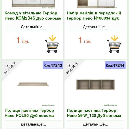
Комод у вітальню Гербор
Набір меблів в передпокій
Непо KOM2D4S Дуб сонома/
Гербор Непо N100034 Дуб
Німфея альба
сонома/Німфея альба
Детальніше...
Детальніше...
1
1
грн.
грн.
47243
47244
Код:
Код:
Полиця настінна Гербор
Полиця настінна Гербор
Непо POL80 Дуб сонома
Непо SFW_120 Дуб сонома
Детальніше...
Детальніше...