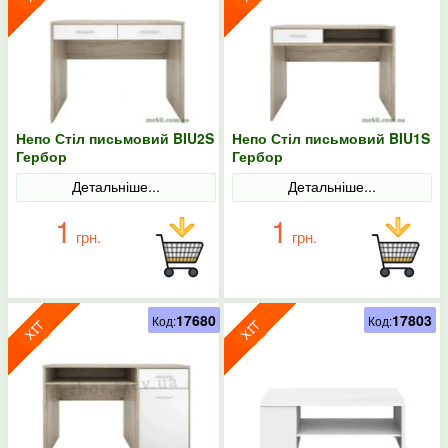
Непо Стіл письмовий BIU2S
Непо Стіл письмовий BIU1S
Гербор
Гербор
Детальніше...
Детальніше...
1
1
грн.
грн.
17680
17803
Код:
Код: