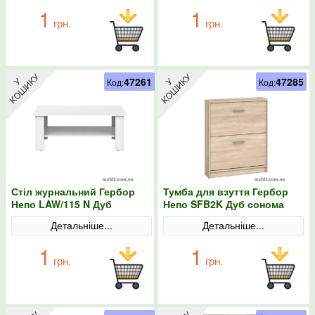
1
1
грн.
грн.
47261
47285
Код:
Код:
Стіл журнальний Гербор
Тумба для взуття Гербор
Непо LAW/115 N Дуб
Непо SFB2K Дуб сонома
сонома/Німфея альба
Детальніше...
Детальніше...
1
1
грн.
грн.