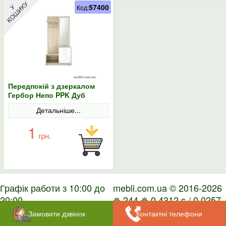
57400
Код:
Передпокій з дзеркалом
Гербор Непо PPK Дуб
сонома/Німфея альба
Детальніше...
1
грн.
Графік работи з 10:00 до
mebli.com.ua © 2016-2026
20:00
✵ 244 ✵ 0.4312 s / 0.0257
s
Замовити дзвінок
Контактні телефони