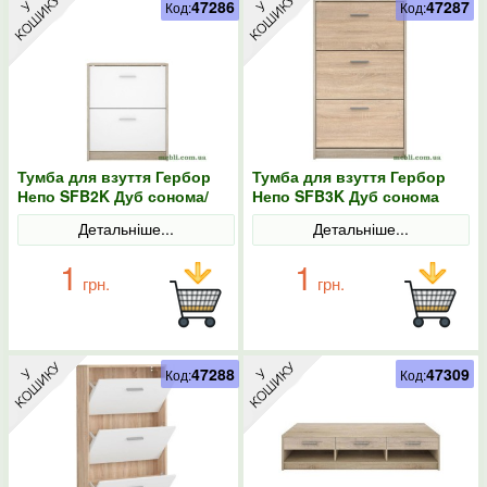
47286
47287
Код:
Код:
Тумба для взуття Гербор
Тумба для взуття Гербор
Непо SFB2K Дуб сонома/
Непо SFB3K Дуб сонома
Німфея альба
Детальніше...
Детальніше...
1
1
грн.
грн.
47288
47309
Код:
Код: