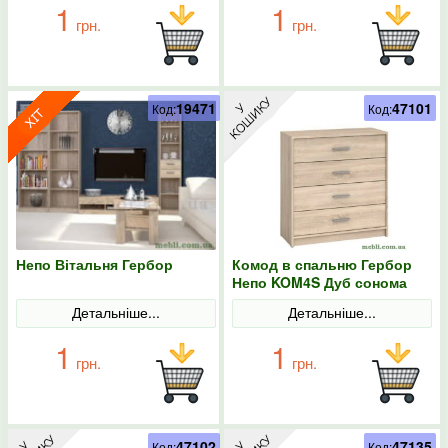
1
1
грн.
грн.
19471
47101
Код:
Код:
Непо Вітальня Гербор
Комод в спальню Гербор
Непо KOM4S Дуб сонома
Детальніше...
Детальніше...
1
1
грн.
грн.
47102
47135
Код:
Код: