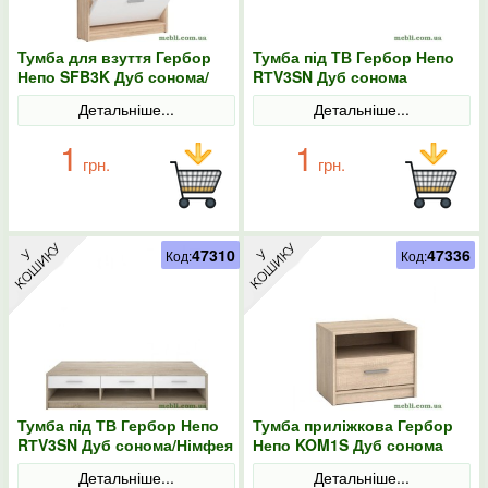
Тумба для взуття Гербор
Тумба під ТВ Гербор Непо
Непо SFB3K Дуб сонома/
RТV3SN Дуб сонома
Німфея альба
Детальніше...
Детальніше...
1
1
грн.
грн.
47310
47336
Код:
Код:
Тумба під ТВ Гербор Непо
Тумба приліжкова Гербор
RТV3SN Дуб сонома/Німфея
Непо KOM1S Дуб сонома
альба
Детальніше...
Детальніше...