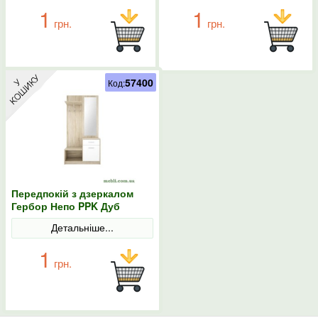
1
1
грн.
грн.
57400
Код:
Передпокій з дзеркалом
Гербор Непо PPK Дуб
сонома/Німфея альба
Детальніше...
1
грн.