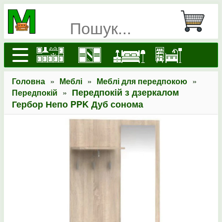
»
»
»
Головна
Меблі
Меблі для передпокою
»
Передпокій з дзеркалом
Передпокій
Гербор Непо PPK Дуб сонома