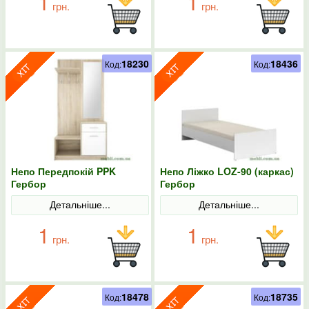
1
1
грн.
грн.
18230
18436
Код:
Код:
Непо Передпокій PPK
Непо Ліжко LOZ-90 (каркас)
Гербор
Гербор
Детальніше...
Детальніше...
1
1
грн.
грн.
18478
18735
Код:
Код: