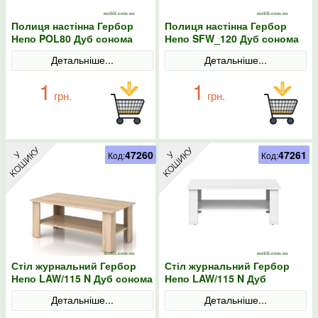
Полиця настінна Гербор
Полиця настінна Гербор
Непо POL80 Дуб сонома
Непо SFW_120 Дуб сонома
Детальніше...
Детальніше...
1
1
грн.
грн.
47260
47261
Код:
Код:
Стіл журнальний Гербор
Стіл журнальний Гербор
Непо LAW/115 N Дуб сонома
Непо LAW/115 N Дуб
сонома/Німфея альба
Детальніше...
Детальніше...