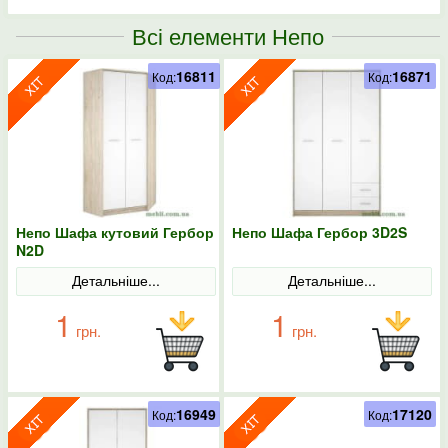
Всі елементи Непо
16811
16871
Код:
Код:
Непо Шафа кутовий Гербор
Непо Шафа Гербор 3D2S
N2D
Детальніше...
Детальніше...
1
1
грн.
грн.
16949
17120
Код:
Код: