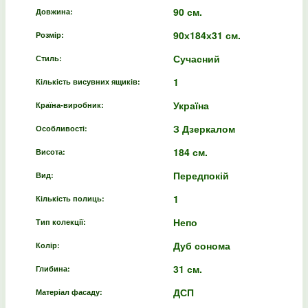
90 см.
Довжина:
90х184х31 см.
Розмір:
Сучасний
Стиль:
1
Кількість висувних ящиків:
Україна
Країна-виробник:
З Дзеркалом
Особливості:
184 см.
Висота:
Передпокій
Вид:
1
Кількість полиць:
Непо
Тип колекції:
Дуб сонома
Колір:
31 см.
Глибина:
ДСП
Матеріал фасаду: