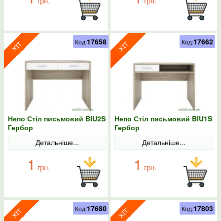
грн.
грн.
17658
17662
Код:
Код:
Непо Стіл письмовий BIU2S
Непо Стіл письмовий BIU1S
Гербор
Гербор
Детальніше...
Детальніше...
1
1
грн.
грн.
17680
17803
Код:
Код: