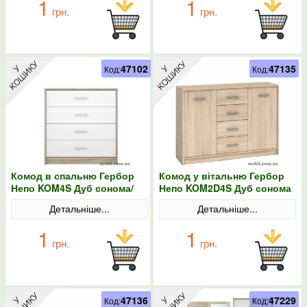
1
1
грн.
грн.
47102
47135
Код:
Код:
Комод в спальню Гербор
Комод у вітальню Гербор
Непо KOM4S Дуб сонома/
Непо KOM2D4S Дуб сонома
Німфея альба
Детальніше...
Детальніше...
1
1
грн.
грн.
47136
47229
Код:
Код: