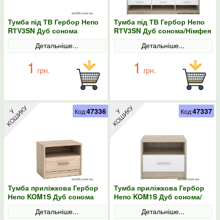
Тумба під ТВ Гербор Непо
Тумба під ТВ Гербор Непо
RТV3SN Дуб сонома
RТV3SN Дуб сонома/Німфея
альба
Детальніше...
Детальніше...
1
1
грн.
грн.
47336
47337
Код:
Код:
Тумба приліжкова Гербор
Тумба приліжкова Гербор
Непо KOM1S Дуб сонома
Непо KOM1S Дуб сонома/
Німфея альба
Детальніше...
Детальніше...