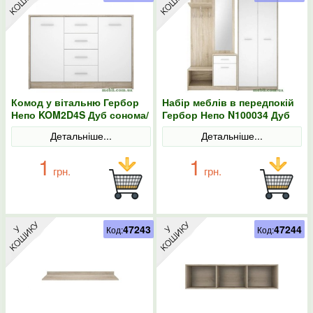
Комод у вітальню Гербор
Набір меблів в передпокій
Непо KOM2D4S Дуб сонома/
Гербор Непо N100034 Дуб
Німфея альба
сонома/Німфея альба
Детальніше...
Детальніше...
1
1
грн.
грн.
47243
47244
Код:
Код: