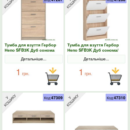
Тумба для взуття Гербор
Тумба для взуття Гербор
Непо SFB3K Дуб сонома
Непо SFB3K Дуб сонома/
Німфея альба
Детальніше...
Детальніше...
1
1
грн.
грн.
47309
47310
Код:
Код: