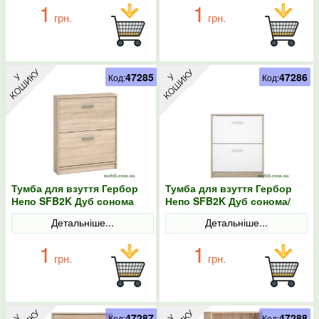
1
1
грн.
грн.
47285
47286
Код:
Код:
Тумба для взуття Гербор
Тумба для взуття Гербор
Непо SFB2K Дуб сонома
Непо SFB2K Дуб сонома/
Німфея альба
Детальніше...
Детальніше...
1
1
грн.
грн.
47287
47288
Код:
Код: