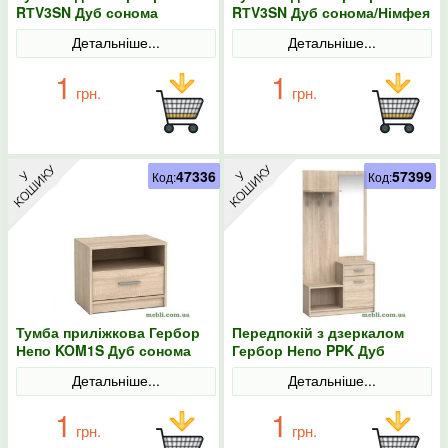
RТV3SN Дуб сонома
RТV3SN Дуб сонома/Німфея
альба
Детальніше...
Детальніше...
1
1
грн.
грн.
47336
57399
Код:
Код:
Тумба приліжкова Гербор
Передпокій з дзеркалом
Непо KOM1S Дуб сонома
Гербор Непо PPK Дуб
сонома
Детальніше...
Детальніше...
1
1
грн.
грн.