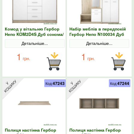
Комод у вітальню Гербор
Набір меблів в передпокій
Непо KOM2D4S Дуб сонома/
Гербор Непо N100034 Дуб
Німфея альба
сонома/Німфея альба
Детальніше...
Детальніше...
1
1
грн.
грн.
47243
47244
Код:
Код:
Полиця настінна Гербор
Полиця настінна Гербор