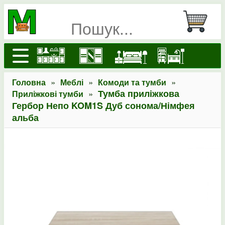
»
»
»
Головна
Меблі
Комоди та тумби
»
Тумба приліжкова
Приліжкові тумби
Гербор Непо KOM1S Дуб сонома/Німфея
альба