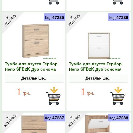
47285
47286
Код:
Код:
Тумба для взуття Гербор
Тумба для взуття Гербор
Непо SFB2K Дуб сонома
Непо SFB2K Дуб сонома/
Німфея альба
Детальніше...
Детальніше...
1
1
грн.
грн.
47287
47288
Код:
Код: