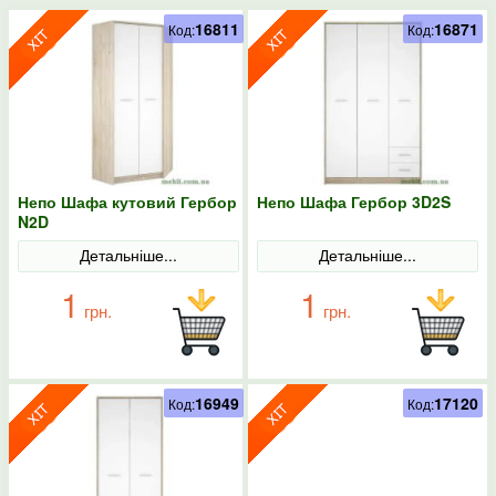
16811
16871
Код:
Код:
Непо Шафа кутовий Гербор
Непо Шафа Гербор 3D2S
N2D
Детальніше...
Детальніше...
1
1
грн.
грн.
16949
17120
Код:
Код: