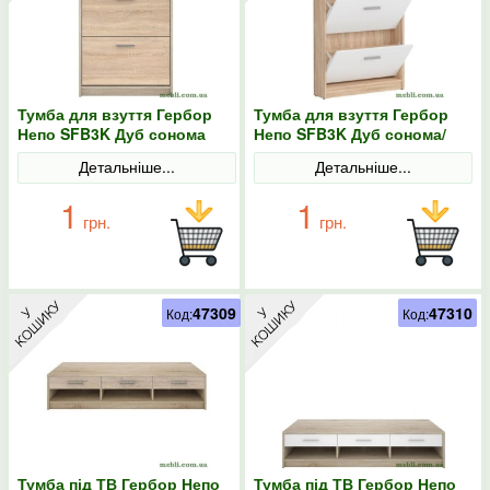
Тумба для взуття Гербор
Тумба для взуття Гербор
Непо SFB3K Дуб сонома
Непо SFB3K Дуб сонома/
Німфея альба
Детальніше...
Детальніше...
1
1
грн.
грн.
47309
47310
Код:
Код:
Тумба під ТВ Гербор Непо
Тумба під ТВ Гербор Непо