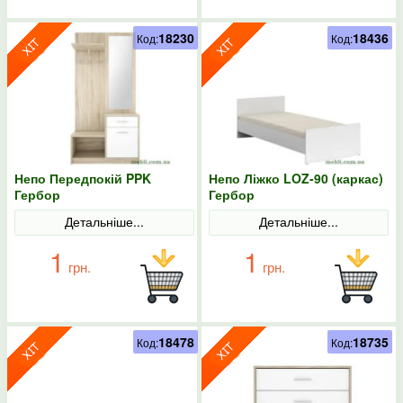
18230
18436
Код:
Код:
Непо Передпокій PPK
Непо Ліжко LOZ-90 (каркас)
Гербор
Гербор
Детальніше...
Детальніше...
1
1
грн.
грн.
18478
18735
Код:
Код: