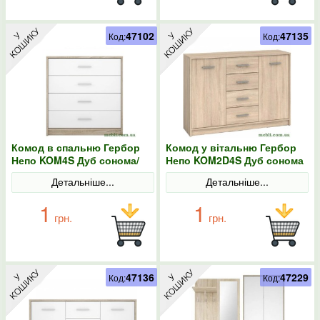
47102
47135
Код:
Код:
Комод в спальню Гербор
Комод у вітальню Гербор
Непо KOM4S Дуб сонома/
Непо KOM2D4S Дуб сонома
Німфея альба
Детальніше...
Детальніше...
1
1
грн.
грн.
47136
47229
Код:
Код: