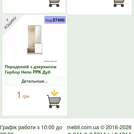
57400
Код:
Передпокій з дзеркалом
Гербор Непо PPK Дуб
сонома/Німфея альба
Детальніше...
1
грн.
Графік работи з 10:00 до
mebli.com.ua © 2016-2026
20:00
✵ 244 ✵ 0.5214 s / 0.1314