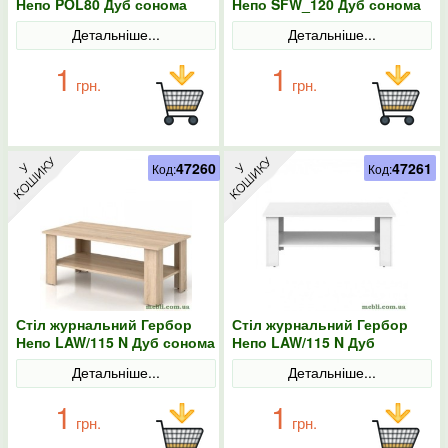
Непо POL80 Дуб сонома
Непо SFW_120 Дуб сонома
Детальніше...
Детальніше...
1
1
грн.
грн.
47260
47261
Код:
Код:
Стіл журнальний Гербор
Стіл журнальний Гербор
Непо LAW/115 N Дуб сонома
Непо LAW/115 N Дуб
сонома/Німфея альба
Детальніше...
Детальніше...
1
1
грн.
грн.