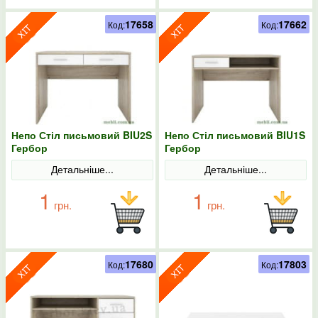
17658
17662
Код:
Код:
Непо Стіл письмовий BIU2S
Непо Стіл письмовий BIU1S
Гербор
Гербор
Детальніше...
Детальніше...
1
1
грн.
грн.
17680
17803
Код:
Код: