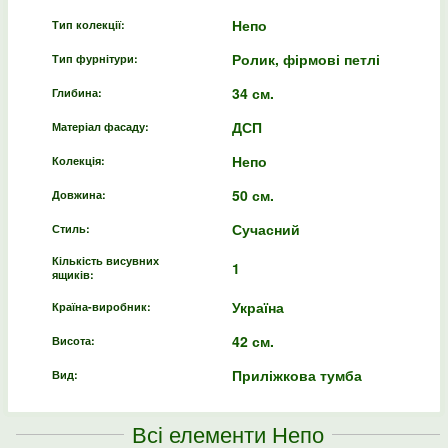
Непо
Тип колекції:
Ролик, фірмові петлі
Тип фурнітури:
34 см.
Глибина:
ДСП
Матеріал фасаду:
Непо
Колекція:
50 см.
Довжина:
Сучасний
Стиль:
Кількість висувних
1
ящиків:
Україна
Країна-виробник:
42 см.
Висота:
Приліжкова тумба
Вид:
Всі елементи Непо