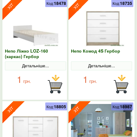
18478
18735
Код:
Код:
Непо Ліжко LOZ-160
Непо Комод 4S Гербор
(каркас) Гербор
Детальніше...
Детальніше...
1
1
грн.
грн.
18805
18987
Код:
Код: