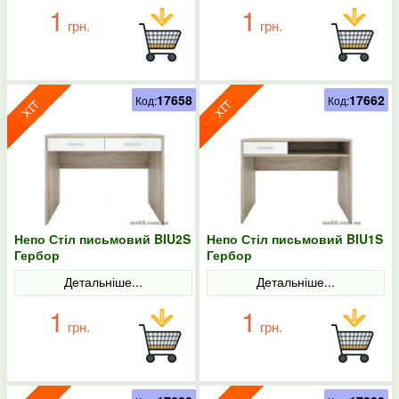
1
1
грн.
грн.
17658
17662
Код:
Код:
Непо Стіл письмовий BIU2S
Непо Стіл письмовий BIU1S
Гербор
Гербор
Детальніше...
Детальніше...
1
1
грн.
грн.