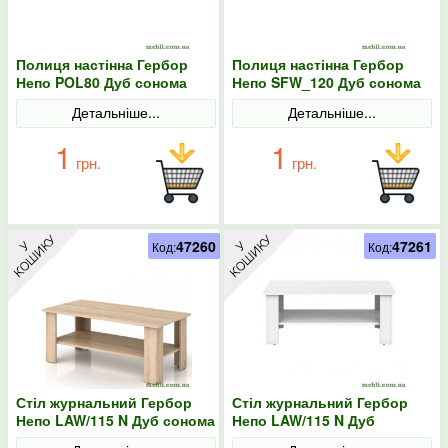
Полиця настінна Гербор
Полиця настінна Гербор
Непо POL80 Дуб сонома
Непо SFW_120 Дуб сонома
Детальніше...
Детальніше...
1
1
грн.
грн.
47260
47261
Код:
Код:
Стіл журнальний Гербор
Стіл журнальний Гербор
Непо LAW/115 N Дуб сонома
Непо LAW/115 N Дуб
сонома/Німфея альба