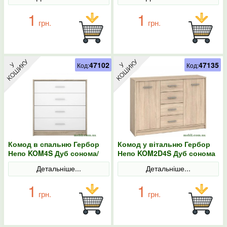
1
1
грн.
грн.
47102
47135
Код:
Код:
Комод в спальню Гербор
Комод у вітальню Гербор
Непо KOM4S Дуб сонома/
Непо KOM2D4S Дуб сонома
Німфея альба
Детальніше...
Детальніше...
1
1
грн.
грн.