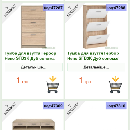
47287
47288
Код:
Код:
Тумба для взуття Гербор
Тумба для взуття Гербор
Непо SFB3K Дуб сонома
Непо SFB3K Дуб сонома/
Німфея альба
Детальніше...
Детальніше...
1
1
грн.
грн.
47309
47310
Код:
Код: