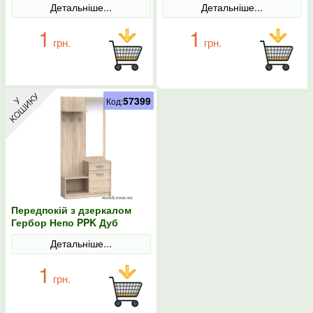
Детальніше...
Детальніше...
1
1
грн.
грн.
57399
Код:
Передпокій з дзеркалом
Гербор Непо PPK Дуб
сонома
Детальніше...
1
грн.