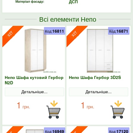
ДСП
Матеріал фасаду:
Всі елементи Непо
16811
16871
Код:
Код:
Непо Шафа кутовий Гербор
Непо Шафа Гербор 3D2S
N2D
Детальніше...
Детальніше...
1
1
грн.
грн.
16949
17120
Код:
Код: