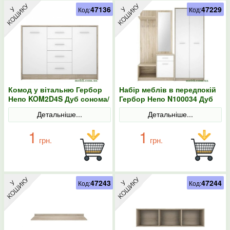
47136
47229
Код:
Код:
Комод у вітальню Гербор
Набір меблів в передпокій
Непо KOM2D4S Дуб сонома/
Гербор Непо N100034 Дуб
Німфея альба
сонома/Німфея альба
Детальніше...
Детальніше...
1
1
грн.
грн.
47243
47244
Код:
Код: