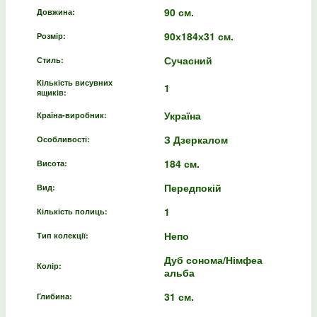
90 см.
Довжина:
90х184х31 см.
Розмір:
Сучасний
Стиль:
Кількість висувних
1
ящиків:
Україна
Країна-виробник:
З Дзеркалом
Особливості:
184 см.
Висота:
Передпокій
Вид:
1
Кількість полиць:
Непо
Тип колекції:
Дуб сонома/Німфеа
Колір:
альба
31 см.
Глибина: