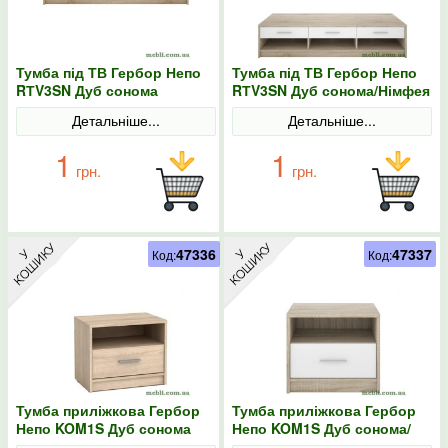
Тумба під ТВ Гербор Непо
Тумба під ТВ Гербор Непо
RТV3SN Дуб сонома
RТV3SN Дуб сонома/Німфея
альба
Детальніше...
Детальніше...
1
1
грн.
грн.
47336
47337
Код:
Код:
Тумба приліжкова Гербор
Тумба приліжкова Гербор
Непо KOM1S Дуб сонома
Непо KOM1S Дуб сонома/
Німфея альба