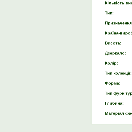
Кількість ви
Тип:
Призначення
Країна-виро
Висота:
Дзеркало:
Колір:
Тип колекції:
Форма:
Тип фурніту
Глибина:
Матеріал фа