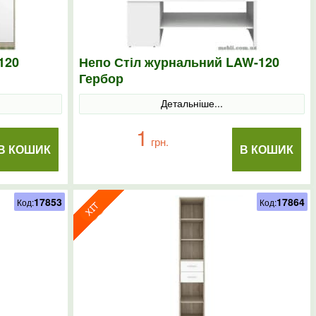
120
Непо Стіл журнальний LAW-120
Гербор
Детальніше...
1
грн.
В КОШИК
В КОШИК
17853
17864
Код:
Код: