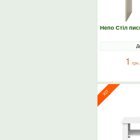
Непо Стіл пи
Д
1
грн.