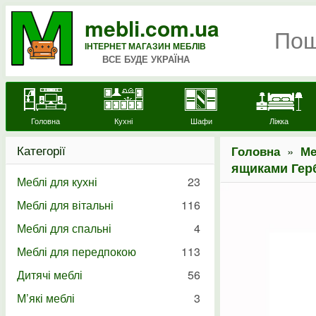
mebli.com.ua
ІНТЕРНЕТ МАГАЗИН МЕБЛІВ
ВСЕ БУДЕ УКРАЇНА
Головна
Кухні
Шафи
Ліжка
Категорії
»
Головна
Ме
ящиками Гер
Меблі для кухні
23
Меблі для вітальні
116
Меблі для спальні
4
Меблі для передпокою
113
Дитячі меблі
56
М’які меблі
3