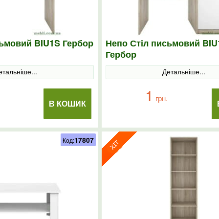
сьмовий BIU1S Гербор
Непо Стіл письмовий BIU
Гербор
етальніше...
Детальніше...
1
грн.
В КОШИК
17807
Код: