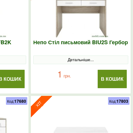
FB2K
Непо Стіл письмовий BIU2S Гербор
Детальніше...
1
грн.
В КОШИК
В КОШИК
17680
17803
Код:
Код: