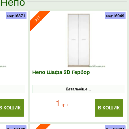
 Непо
16871
16949
Код:
Код:
Непо Шафа 2D Гербор
Детальніше...
1
грн.
В КОШИК
В КОШИК