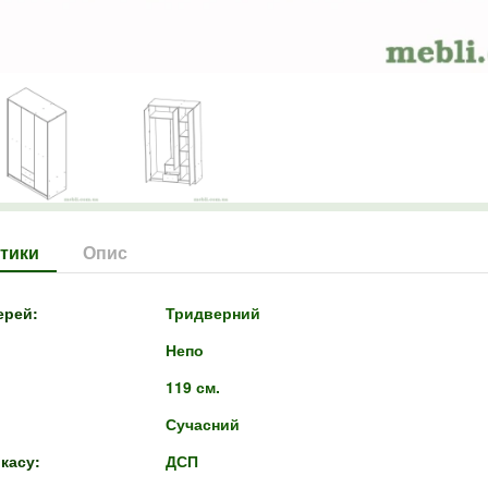
тики
Опис
ерей:
Тридверний
Непо
119 см.
Сучасний
касу:
ДСП