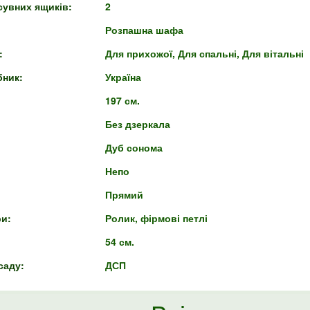
сувних ящиків:
2
Розпашна шафа
:
Для прихожої, Для спальні, Для вітальні
бник:
Україна
197 см.
Без дзеркала
Дуб сонома
Непо
Прямий
ри:
Ролик, фірмові петлі
54 см.
саду:
ДСП