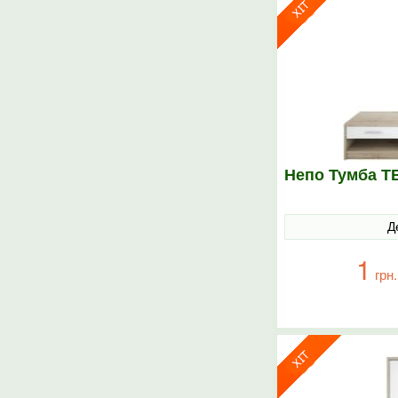
Непо Тумба Т
Д
1
грн.