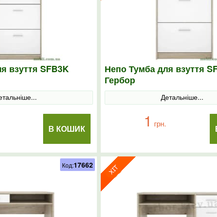
ля взуття SFB3K
Непо Тумба для взуття S
Гербор
етальніше...
Детальніше...
1
грн.
В КОШИК
17662
Код: