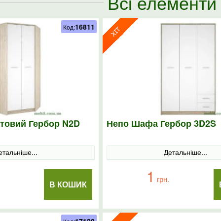
Всі елементи
16811
Код:
товий Гербор N2D
Непо Шафа Гербор 3D2S
етальніше...
Детальніше...
1
грн.
В КОШИК