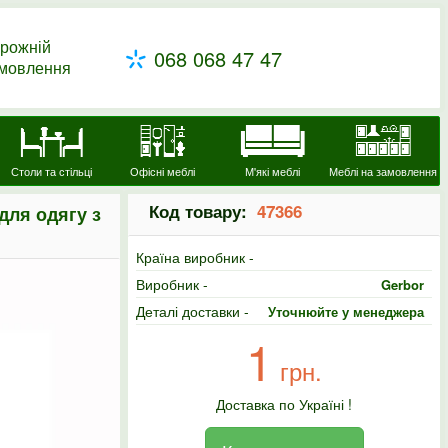
рожній
068 068 47 47
амовлення
Столи та стільці
Офісні меблі
М'які меблі
Меблі на замовлення
Код товару:
47366
ля одягу з
Країна виробник -
Виробник -
Gerbor
Деталі доставки -
Уточнюйте у менеджера
1
грн.
Доставка по Україні !