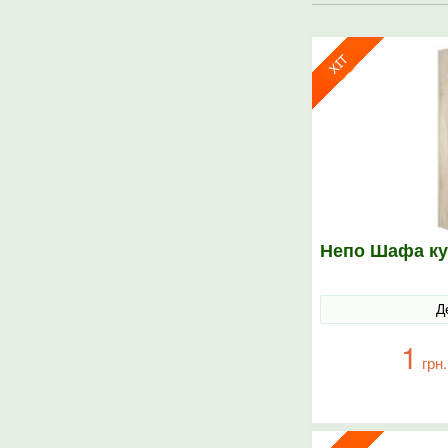
Непо Шафа ку
Д
1
грн.