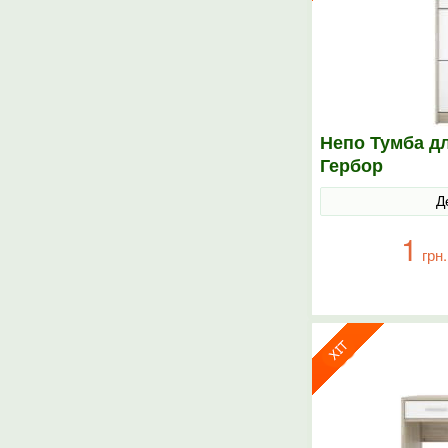
Непо Тумба д
Гербор
Д
1
грн.