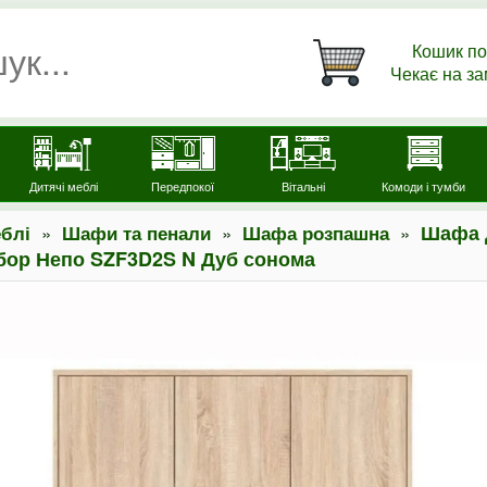
Кошик по
Чекає на з
Дитячі меблі
Передпокої
Вітальні
Комоди і тумби
»
»
»
Шафа д
блі
Шафи та пенали
Шафа розпашна
бор Непо SZF3D2S N Дуб сонома