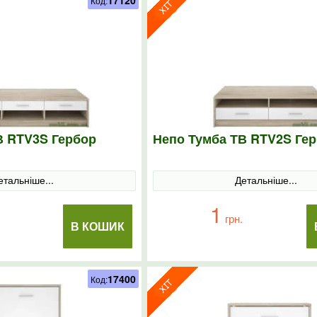
17120
Код:
В RTV3S Гербор
Непо Тумба ТВ RTV2S Ге
етальніше...
Детальніше...
1
грн.
В КОШИК
17400
Код: