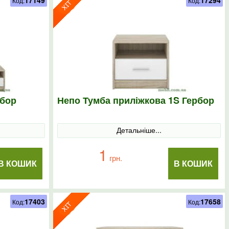
17149
17294
Код:
Код:
рбор
Непо Тумба приліжкова 1S Гербор
Детальніше...
1
грн.
В КОШИК
В КОШИК
17403
17658
Код:
Код: